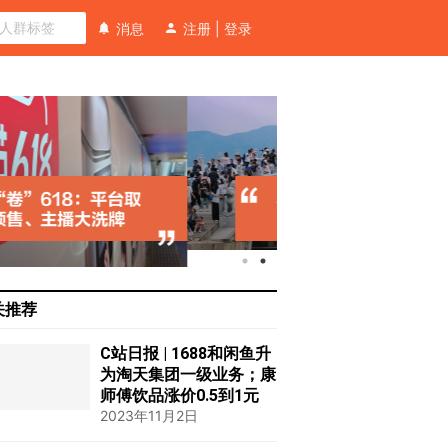
消息
注册
|
登录
关推荐
C站日报 | 1688和闲鱼升
为淘天集团一级业务；康
师傅饮品涨价0.5到1元
2023年11月2日