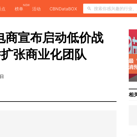
NEW
看点
榜单
活动
CBNDataBOX
音电商宣布启动低价战
举扩张商业化团队
3日
相