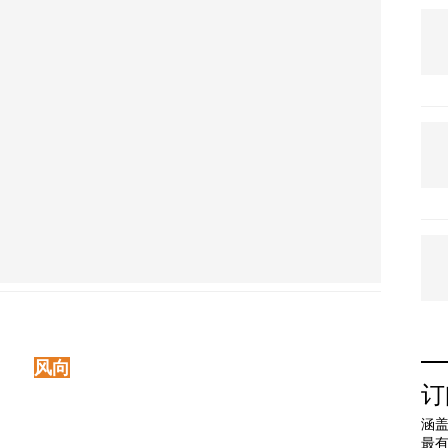
风向
订
涵盖
最