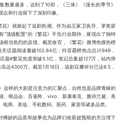
剧集数量最多，达到了10部，《三体》《漫长的季节》
观众和行业留下了深刻印象。
《繁花》就掀起了追剧热潮。作为由王家卫执导、茅奖获
有“顶级配置”的《繁花》不负行业期待，展现出了独特
场相当热烈的反馈。截至收官，《繁花》微博热搜热榜
相关话题阅读量破102.84亿；抖音霸榜热点总计949，
题#繁花热度突破5.1亿，笔记总量超127万，站内弹
高达4300万。截至1月16日，该剧豆瓣评分已达8.5，
》这样的大剧是注意力的汇聚点，自然也是品牌青睐的
、唯品会、百雀羚、vivo、新康泰克、雅诗兰黛、美
料、电商、美妆、手机数码、医药、家居等诸多品类。
绝对稀缺的品质和故事也为品牌们收获超预期的关注埋下