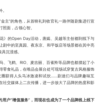
外。
“金主”的角色，从首映礼到收官礼一路伴随剧集进行宣
打照面，占领心智。
花》的Open Day活动，唐嫣、吴越等主创都到线下与
让剧中的至真园、夜东京、和平饭店等场景都在其中亮
极具沉浸感。
马、飞鹤、RIO、麦吉丽、百雀羚等品牌也都摆起了小
得零食礼品，在唯品会展台处可现场试穿复古风格服饰
友圈获得人头马冰激凌和试饮……剧迷们与品牌趣味互
在社交媒体上二次传播，进一步放大了品牌的热度和影
的用户“增值服务”，而现在也成为了一个品牌线上线下