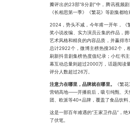
瓣评出的23部“8分剧”中，腾讯视频
《长相思第一季》《繁花》等剧集都给
2024，势头不减，今年甫一开年，
奖小说改编、实力演员云集的作品，拥
艺术风格和精良的内容品质，并赢得市
总计2922个，微博主榜热搜362个，
刷新抖音剧集榜热度值纪录；小红书主话
幕互动总量则超过2000万，话题阅读量
评分人数超过26万。
注意力在哪里，品牌就在哪里。
《繁花
营销高地——开播前后，吸引纯甄、天猫
团、欧派等40+品牌，覆盖了食品饮
这是一部百年难遇的“王家卫作品”，
了伏笔。