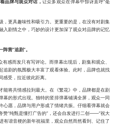
带着品牌与观众对话，
让众多观众在弹幕中惊讶直呼“毫
级，更具趣味性和吸引力。更重要的是，在没有对剧集
融入剧情之中，巧妙的设计更加深了观众对品牌的记忆
阵营“追剧”。
观众有感而发只有写评论。而弹幕出现后，剧集和观众、
起追剧的氛围极大丰富了观看体验。此时，品牌也就找
同感受，拉近彼此距离。
才能将共情感拉到最大。在《繁花》中，品牌都是在剧
弹幕的形式出现。独特的竖排弹幕铺满全屏，观众一同
许心愿，品牌与用户形成了情绪共振。仔细看弹幕就会
赞“纯甄是懂打广告的”，还会自发进行二创——“祝大
放进有谐音梗的新年祝福里，观众自然而然看到、记住了