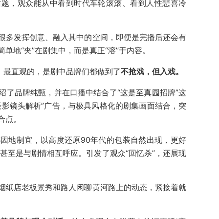
话题，观众能从中看到时代车轮滚滚、看到人性悲喜冷
很多发挥创意、融入其中的空间，即便是完播后还会有
单地“夹”在剧集中，而是真正“溶”于内容。
例。最直观的，是剧中品牌们都做到了
不抢戏，但入戏。
绍了品牌纯甄，并在口播中结合了“这是至真园招牌”这
“摄影镜头解析”广告，与极具风格化的剧集画面结合，突
合点。
因地制宜，以高度还原90年代的包装自然出现，更好
甚至是与剧情相互呼应。引发了观众“回忆杀”，还展现
烟纸店老板景秀和路人闲聊黄河路上的动态，紧接着就