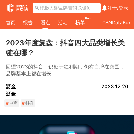
注册/
登录
New
首页
报告
看点
活动
榜单
CBNDataBox
2023年度复盘：抖音四大品类增长关
键在哪？
回望2023的抖音，仍处于红利期，仍有白牌在突围，
品牌基本上都在增长。
沥金
2023.12.26
沥金
#
电商
#
抖音