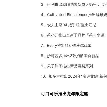
3、伊利推出助眠功效型成人奶粉：欣
4、Cultivated Biosciences推出酵母
5、农夫山泉“4L把手瓶”重出江湖
6、茶小开推出全新子品牌「茶与水说
7、Every推出非动物液体鸡蛋
8、妙可蓝多推出3款奶酪零食新品
9、果子熟了推出新品雪梨系列
10、加多宝推出2024年“宝运龙罐”新
可口可乐推出龙年限定罐