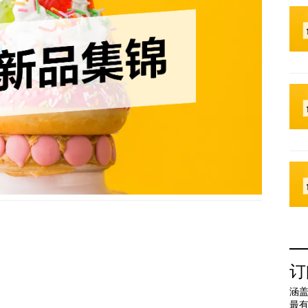
订
涵盖
最