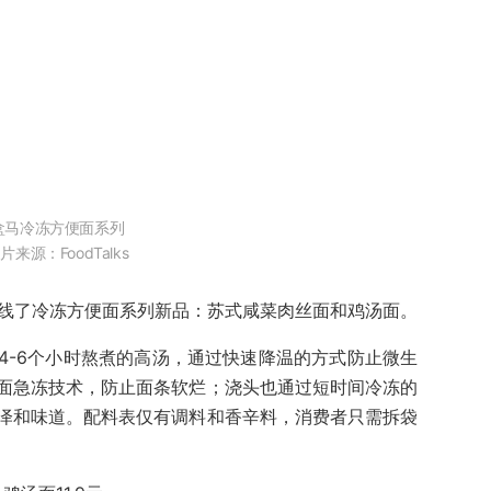
盒马冷冻方便面系列
片来源：FoodTalks
，盒马上线了冷冻方便面系列新品：苏式咸菜肉丝面和鸡汤面。
4-6个小时熬煮的高汤，通过快速降温的方式防止微生
面急冻技术，防止面条软烂；浇头也通过短时间冷冻的
泽和味道。配料表仅有调料和香辛料，消费者只需拆袋