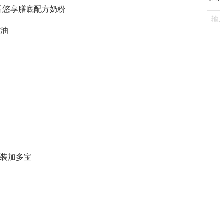
活悠享膳底配方奶粉
奶油
」
包装加多宝