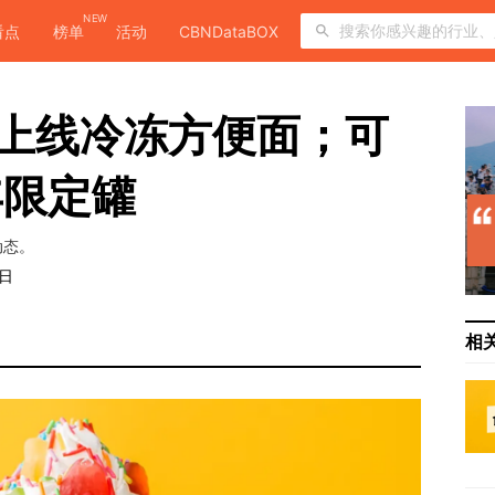
NEW
看点
榜单
活动
CBNDataBOX
盒马上线冷冻方便面；可
年限定罐
动态。
5日
相