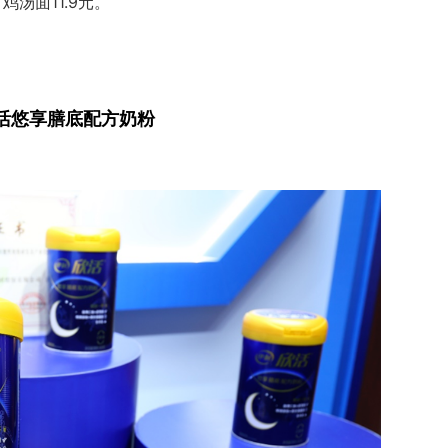
汤面11.9元。
活悠享膳底配方奶粉