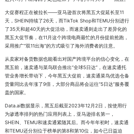
大促赛程正在被拉长——亚马逊首次将黑五大促延长至11
天，SHEIN持续了26天，而TikTok Shop和TEMU分别进行
了35天和超40天的大促活动，而速卖通则走出了差异化的
黑五大促节奏，在11月这个跨境电商最忙的月份提前抢跑，
采用推广“双11出海”的方式吸引了海外消费者的注意。
从卖家对备货数据也能看出对国产跨境平台的信心变化，在
黑五前，速卖通与菜鸟联合推出“全球5日达”，在速卖通托
管业务增长带动下，今年黑五大促前，速卖通菜鸟优选仓备
货量同比去年涨了9倍，大部分商品将会运往“5日达”服务覆
盖的国家。
Data.ai数据显示，黑五后截至2023年12月2日，按使用行
为渗透率排列的热门应用列表上，亚马逊排名第一，
SHEIN、TEMU和速卖通紧随其后。而今年年初时，速卖通
和TEMU还分别位于榜单的第8和第10位，如今已日益迫