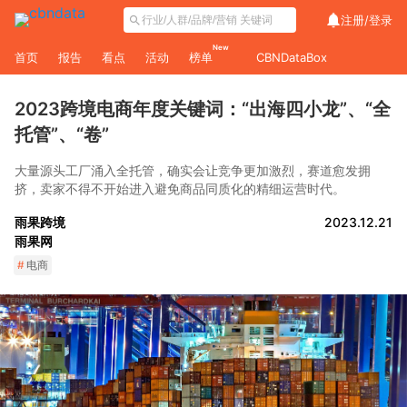
注册/
登录
New
首页
报告
看点
活动
榜单
CBNDataBox
2023跨境电商年度关键词：“出海四小龙”、“全
托管”、“卷”
大量源头工厂涌入全托管，确实会让竞争更加激烈，赛道愈发拥
挤，卖家不得不开始进入避免商品同质化的精细运营时代。
雨果跨境
2023.12.21
雨果网
#
电商