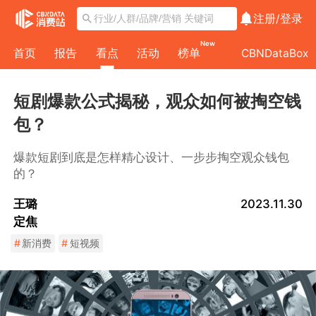
注册/
登录
New
首页
报告
看点
活动
榜单
CBNDataBox
短剧爆款公式揭秘，观众如何被掏空钱
包？
爆款短剧到底是怎样精心设计、一步步掏空观众钱包
的？
王璐
2023.11.30
定焦
#
新消费
#
短视频