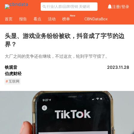
注册/
登录
New
首页
报告
看点
活动
榜单
CBNDataBox
头显、游戏业务纷纷被砍，抖音成了字节的边
界？
大厂之间的竞争还在继续，不过这次，轮到字节守擂了。
铁观音
2023.11.28
伯虎财经
#
互联网