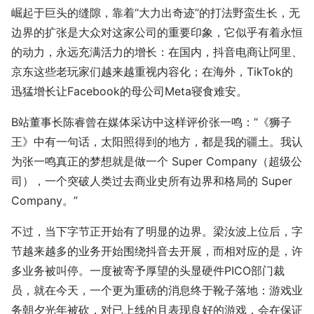
崛起于巨头的缝隙，靠着“大力出奇迹”的打法野蛮生长，无
边界的扩张是大众对这家公司的重要印象，它似乎有着永恒
的动力，永远充满活力的增长：在国内，抖音电商让阿里、
京东这些老玩家们越来越重视内容化；在海外，TikTok的
迅猛增长让Facebook的母公司Meta寝食难安。
B站董事长陈睿曾在媒体采访中这样评价张一鸣：“《狮子
王》中有一句话，太阳照得到的地方，都是我的疆土。我认
为张一鸣真正的梦想就是做一个 Super Company（超级公
司），一个突破人类过去商业史所有边界和格局的 Super
Company。”
不过，当下字节正开始有了明显的边界。梁汝波上位后，字
节越来越多的业务开始围绕抖音去开展，而相对应的是，许
多业务被叫停。一度被寄予厚望的头显硬件PICO部门裁
员，就在今天，一个更为重磅的消息终于靴子落地：游戏业
务朝夕光年被砍，对已上线的且表现良好的游戏，会在保证