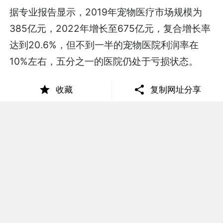
据专业报告显示，2019年宠物医疗市场规模为
385亿元，2022年增长至675亿元，复合增长率
达到20.6%，但不到一半的宠物医院利润率在
10%左右，五分之一的医院仍处于亏损状态。
专注小宠产品研发设计和销售的品牌卡诺
收藏
复制网址分享
（carno）负责人告诉零售君，小宠品牌今后发
展的重点仍在于挖掘潜在用户、扩大市场规模。
无论是线上玩家，还是实体店主，扩大对小宠异
宠有兴趣用户的规模，是当务之急。
在日本，小宠异宠实体店盛行于街头巷尾。日本
既是亚洲最大宠物展的承办地，也是世界最大的
异宠市场之一。据悉，在日本宠物展的现场可以