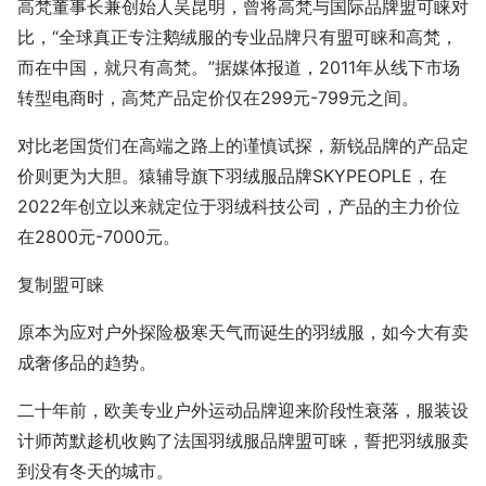
高梵董事长兼创始人吴昆明，曾将高梵与国际品牌盟可睐对
比，“全球真正专注鹅绒服的专业品牌只有盟可睐和高梵，
而在中国，就只有高梵。”据媒体报道，2011年从线下市场
转型电商时，高梵产品定价仅在299元-799元之间。
对比老国货们在高端之路上的谨慎试探，新锐品牌的产品定
价则更为大胆。猿辅导旗下羽绒服品牌SKYPEOPLE，在
2022年创立以来就定位于羽绒科技公司，产品的主力价位
在2800元-7000元。
复制盟可睐
原本为应对户外探险极寒天气而诞生的羽绒服，如今大有卖
成奢侈品的趋势。
二十年前，欧美专业户外运动品牌迎来阶段性衰落，服装设
计师芮默趁机收购了法国羽绒服品牌盟可睐，誓把羽绒服卖
到没有冬天的城市。