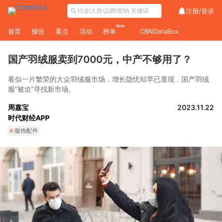
注册/
登录
New
首页
报告
看点
活动
榜单
CBNDataBox
国产羽绒服卖到7000元，中产不够用了？
看似一片繁荣的大众羽绒服市场，增长隐忧却早已显现，国产羽绒
服“被迫”寻找新市场。
周嘉宝
2023.11.22
时代财经APP
#
服饰配件