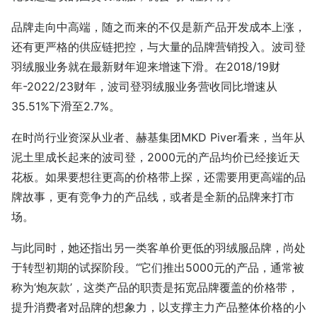
品牌走向中高端，随之而来的不仅是新产品开发成本上涨，
还有更严格的供应链把控，与大量的品牌营销投入。波司登
羽绒服业务就在最新财年迎来增速下滑。在2018/19财
年-2022/23财年，波司登羽绒服业务营收同比增速从
35.51%下滑至2.7%。
在时尚行业资深从业者、赫基集团MKD Piver看来，当年从
泥土里成长起来的波司登，2000元的产品均价已经接近天
花板。如果要想往更高的价格带上探，还需要用更高端的品
牌故事，更有竞争力的产品线，或者是全新的品牌来打市
场。
与此同时，她还指出另一类客单价更低的羽绒服品牌，尚处
于转型初期的试探阶段。“它们推出5000元的产品，通常被
称为‘炮灰款’，这类产品的职责是拓宽品牌覆盖的价格带，
提升消费者对品牌的想象力，以支撑主力产品整体价格的小