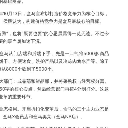
的基础商品。
10月13日，盒马宣布以打造价格竞争力为核心目标，
。侯毅认为，构建价格竞争力是盒马最核心的目标。
腾”，也将“既要也要”的心思展露得一览无遗。不过今
要的事当属加速下沉。
盒马从门店端和后端下手，先是一口气将5000多商品
、饼干、方便速食、洗护产品以及冷冻肉禽水产等。除了
从8000个砍到了5000个。
大部门：成品部和鲜品部，并将采购权与经营权分离。
150字的核心卖点，然后经营部门再按4分制打分。这意
变革的重要环节。
业态格局。开启折扣化变革后，盒马的三个主力业态是
）、盒马X会员店和盒马奥莱（盒马NB店）。