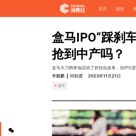
首页
报告
盒马IPO“踩刹
抢到中产吗？
盒马大刀阔斧地启动了折扣化改革，但IPO
李觐麟
锌刻度
2023年11月21日
超市