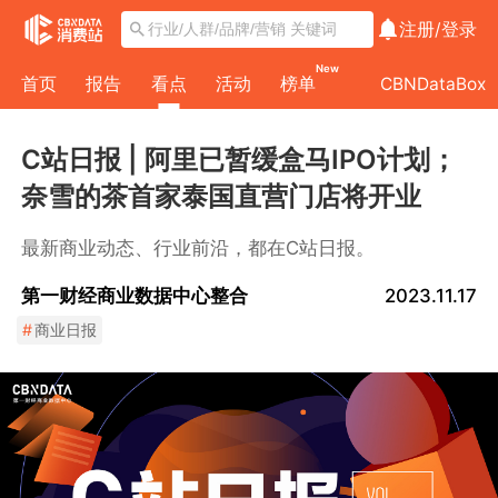
注册/
登录
New
首页
报告
看点
活动
榜单
CBNDataBox
C站日报 | 阿里已暂缓盒马IPO计划；
奈雪的茶首家泰国直营门店将开业
最新商业动态、行业前沿，都在C站日报。
第一财经商业数据中心整合
2023.11.17
#
商业日报