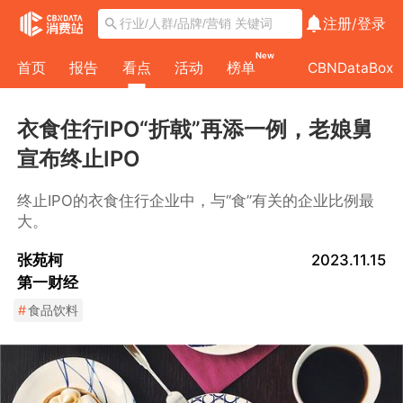
注册/
登录
New
首页
报告
看点
活动
榜单
CBNDataBox
衣食住行IPO“折戟”再添一例，老娘舅
宣布终止IPO
终止IPO的衣食住行企业中，与“食”有关的企业比例最
大。
张苑柯
2023.11.15
第一财经
#
食品饮料