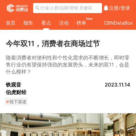
注册/
登录
New
首页
报告
看点
活动
榜单
CBNDataBox
今年双11，消费者在商场过节
随着消费者对便利性和个性化需求的不断增长，即时零
售行业仍有望保持强劲的发展势头，未来的双11，会是
什么模样？
铁观音
2023.11.14
伯虎财经
#
线下渠道