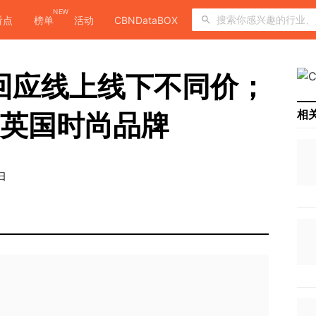
NEW
看点
榜单
活动
CBNDataBOX
马回应线上线下不同价；
相
购英国时尚品牌
日