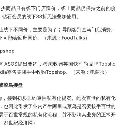
不少商品只有线下门店降价，线上商品仍保持之前的价
，钻石会员的线下88折无法叠加使用。
上线下不同价，主要是为了引导顾客到盒马门店消费。
能会回归同价。（来源：FoodTalks）
shop
式向ASOS提出要约，考虑收购英国快时尚品牌Topsho
cadia零售集团手中收购Topshop。（来源：电商报）
或菜鸟接盘
告称，接到初步非约束性私有化提案。此次百世的私有化
，也因此引发了业内产生阿里或菜鸟是否要接手百世的
属于百世常规的私有化流程，并不影响其业务的正常开
：21世纪经济网）