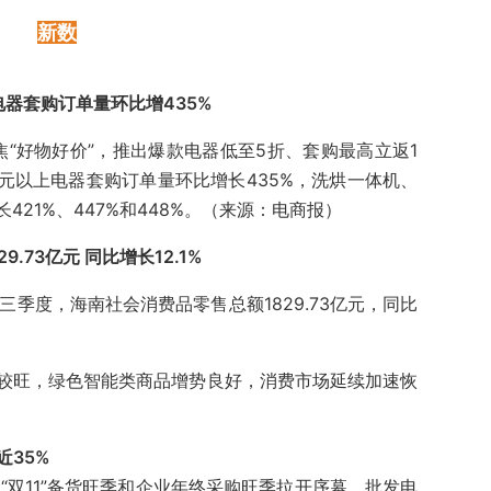
新数
电器套购订单量环比增435%
焦“好物好价”，推出爆款电器低至5折、套购最高立返1
万元以上电器套购订单量环比增长435%，洗烘一体机、
21%、447%和448%。（来源：电商报）
.73亿元 同比增长12.1%
前三季度，海南社会消费品零售总额1829.73亿元，同比
较旺，绿色智能类商品增势良好，消费市场延续加速恢
近35%
台“双11”备货旺季和企业年终采购旺季拉开序幕，批发电