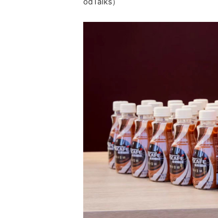
odTalks）