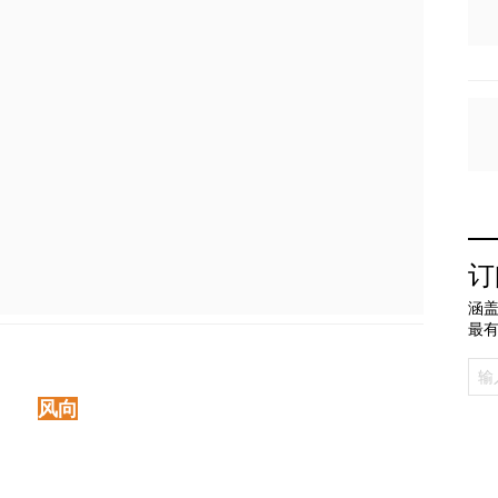
订
涵盖
最
风向