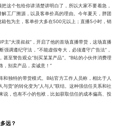
须把这个包给你讲清楚讲明白了，所以大家不要着急，
讲解工厂溯源，以及客单价高的理由。今年夏天，胖团
箱包为主，客单价大多在500元以上；直播5小时，销
。
大UP主“大漠叔叔”，开启了他的首场直播带货，这场直播
断强调遵纪守法，“不能虚假夸大，必须遵守广告法”，
，甚至警告观众“别买某某产品”。“B站的小伙伴消费理
路，别卖产品，卖诚意！”
阵和独特的带货模式。B站官方工作人员称，相比于人
人与货”的转化变为“人与人”联结。这种强信任关系和社
来说，也有不小的包袱，比如获取信任的成本偏高、投
走多远？