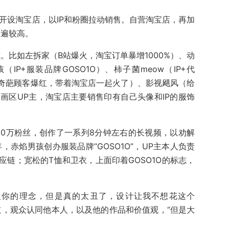
P主开设淘宝店，以IP和粉圈拉动销售。自营淘宝店，再加
普遍较高。
。比如左拆家（B站爆火，淘宝订单暴增1000%）、动
IP+服装品牌GOSO1O）、柿子菌meow（IP+代
槽奇葩顾客爆红，带着淘宝店一起火了）、影视飓风（给
画区UP主，淘宝店主要销售印有自己头像和IP的服饰
80万粉丝，创作了一系列8分钟左右的长视频，以劝解
，赤焰男孩创办服装品牌“GOSO1O”，UP主本人负责
链；宽松的T恤和卫衣，上面印着GOSO1O的标志，
喜欢你的理念，但是真的太丑了，设计让我不想花这个
道，观众认同他本人，以及他的作品和价值观，“但是大