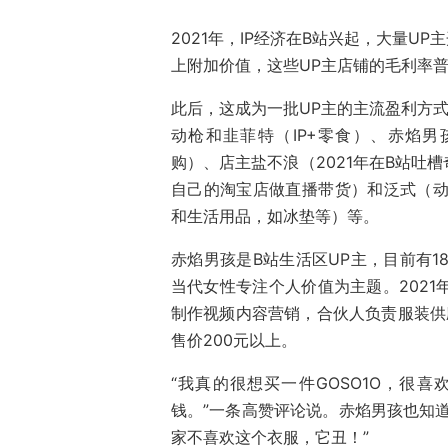
2021年，IP经济在B站兴起，大量U
上附加价值，这些UP主店铺的毛利率
此后，这成为一批UP主的主流盈利方式
动枪和韭菲特（IP+零食）、赤焰男孩（
购）、店主盐不浪（2021年在B站吐
自己的淘宝店做直播带货）和泛式（动
和生活用品，如冰垫等）等。
赤焰男孩是B站生活区UP主，目前有1
当代女性专注个人价值为主题。2021年
制作视频内容营销，合伙人负责服装供应
售价200元以上。
“我真的很想买一件GOSO1O，很
钱。”一条高赞评论说。赤焰男孩也知
家不喜欢这个衣服，它丑！”