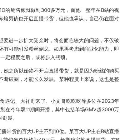
SO1O的销售额就做到300多万元，而他一整年在B站的视
，赤焰男孩也开启直播带货，但他也承认，自己仍在面对
，想要进一步扩大受众时，将会面临较大的问题，不仅破
还有可能引发粉丝倒戈。如果再考虑到商业化能力，即
到一定程度之后，或将步入瓶颈。
称，她之所以始终不开启直播带货，就是因为粉丝的购买
不断破圈，才能长久发展。某种程度上来说，这也是整
食遇记、大祥哥来了、小文哥吃吃吃等多位在2023年
划在今年双11期间开播，其中包括单场GMV超3000万
宝剑嫂。
播带货的百大UP主不到10位。某百大UP主在B站直播
目前销售总额约为40万元。长期稳定地直播带货，在B