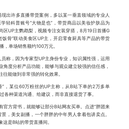
站涌现出许多直播带货案例，多以某一垂直领域的专业人
学轻科普账号“大物是也”，带货商品以美妆护肤品为
时尚区UP主鹦鹉梨，视频专注女装穿搭，8月19日首播G
“老饭骨”联动美食区UP主，开启零食厨具等产品的带货
播，单场销售额约100万元。
人员称，因为专家型UP主身份专业，知识属性强，运用
业角度分析产品功能，能够与观众建立较强的信任感，
往往能做到非常强的转化效果。
”，某位60万粉丝的UP主称，从B站下单的2万多单
通过各种渠道沟通、给建议，而非直接退货了事。
有官方背书，就能够让部分B站网友买单。点进“胖团来
背景，美女副播，一个胖胖的中年男人拿着包讲卖点。
象这是B站的带货直播间。