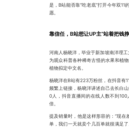
是，B站能否靠“吃老底”打开今年双1
愿。
靠信任，B站想让UP主“站着把钱挣
河南人杨晓洋，毕业于新加坡南洋理工
为观众科普各种稀奇古怪的水果和植物
植物拟定中文名。
杨晓洋在B站有223万粉丝，在抖音有
频繁上链接，杨晓洋讲述自己去长白山拍
0人，抖音直播间的在线人数不到10
倍。
提及销量时，他是这样形容的：“现在
单，我们一天就卖个几百单就很满足了。