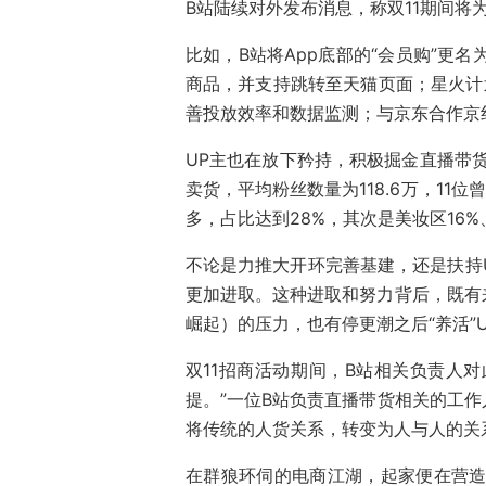
B站陆续对外发布消息，称双11期间将
比如，B站将App底部的“会员购”更名为
商品，并支持跳转至天猫页面；星火计
善投放效率和数据监测；与京东合作京
UP主也在放下矜持，积极掘金直播带货
卖货，平均粉丝数量为118.6万，11
多，占比达到28%，其次是美妆区16%
不论是力推大开环完善基建，还是扶持U
更加进取。这种进取和努力背后，既有
崛起）的压力，也有停更潮之后“养活”
双11招商活动期间，B站相关负责人对
提。”一位B站负责直播带货相关的工作
将传统的人货关系，转变为人与人的关
在群狼环伺的电商江湖，起家便在营造的