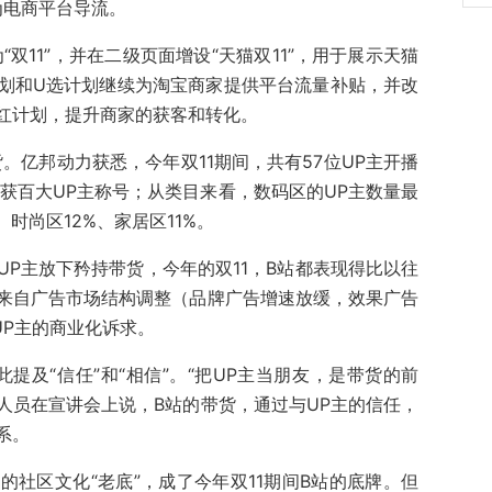
为电商平台导流。
“双11”，并在二级页面增设“天猫双11”，用于展示天猫
划和U选计划继续为淘宝商家提供平台流量补贴，并改
红计划，提升商家的获客和转化。
。亿邦动力获悉，今年双11期间，共有57位UP主开播
位曾获百大UP主称号；从类目来看，数码区的UP主数量最
、时尚区12%、家居区11%。
P主放下矜持带货，今年的双11，B站都表现得比以往
来自广告市场结构调整（品牌广告增速放缓，效果广告
UP主的商业化诉求。
此提及“信任”和“相信”。“把UP主当朋友，是带货的前
人员在宣讲会上说，B站的带货，通过与UP主的信任，
系。
社区文化“老底”，成了今年双11期间B站的底牌。但