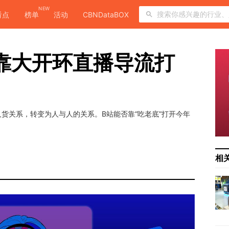
NEW
看点
榜单
活动
CBNDataBOX
，靠大开环直播导流打
人货关系，转变为人与人的关系。B站能否靠“吃老底”打开今年
相