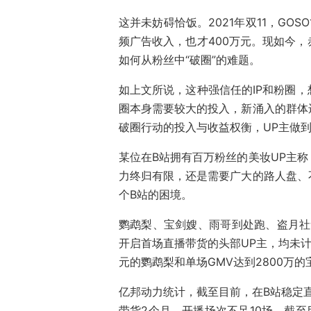
这并未妨碍恰饭。2021年双11，GO
频广告收入，也才400万元。现如今
如何从粉丝中“破圈”的难题。
如上文所说，这种强信任的IP和粉圈
圈本身需要较大的投入，新涌入的群体
破圈行动的投入与收益权衡，UP主做
某位在B站拥有百万粉丝的美妆UP主
力终归有限，还是需要广大的路人盘、
个B站的困境。
鹦鹉梨、宝剑嫂、雨哥到处跑、盗月社
开启首场直播带货的头部UP主，均未计
元的鹦鹉梨和单场GMV达到2800万的
亿邦动力统计，截至目前，在B站稳定直
带货2个月，开播场次不足10场，截至