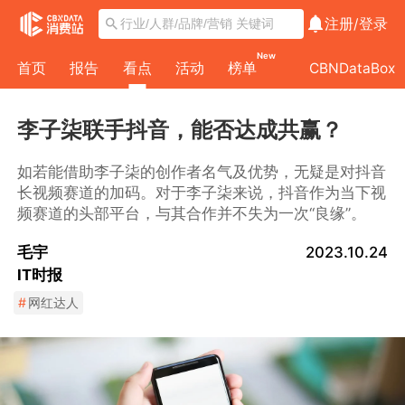
注册/
登录
New
首页
报告
看点
活动
榜单
CBNDataBox
李子柒联手抖音，能否达成共赢？
如若能借助李子柒的创作者名气及优势，无疑是对抖音
长视频赛道的加码。对于李子柒来说，抖音作为当下视
频赛道的头部平台，与其合作并不失为一次“良缘”。
毛宇
2023.10.24
IT时报
#
网红达人