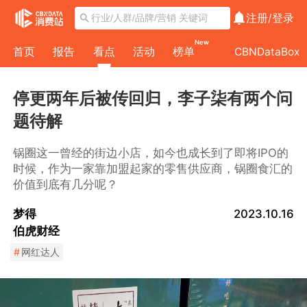
注册/
登录
New
首页
报告
看点
活动
榜单
CBNDataBox
停更两年后被传回归，李子柒有两个问
题待解
锅圈这一曾经的街边小店，如今也成长到了即将IPO的
时候，作为一家靠加盟起家的零售供应商，锅圈食汇的
价值到底有几分呢？
梦得
2023.10.16
伯虎财经
#
网红达人