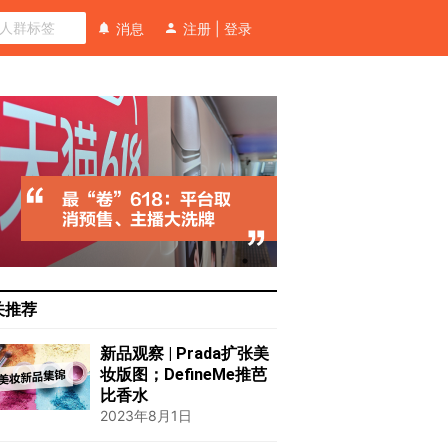
消息
注册
|
登录
关推荐
新品观察 | Prada扩张美
妆版图；DefineMe推芭
比香水
2023年8月1日