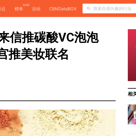
NEW
看点
榜单
活动
CBNDataBOX
日来信推碳酸VC泡泡
宫推美妆联名
相