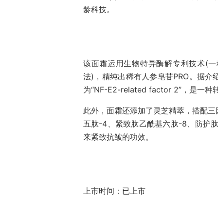
龄科技。
该面霜运用生物特异酶解专利技术(
法)，精纯出稀有人参皂苷PRO。据介
为“NF-E2-related factor 2
此外，面霜还添加了灵芝精萃，搭配三因
五肽-4、紧致肽乙酰基六肽-8、防护
来紧致抗皱的功效。
上市时间：已上市