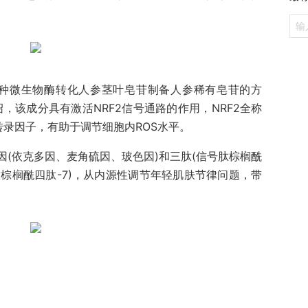
一种微生物酶转化人参茎叶皂苷制备人参稀有皂苷的方
绍，该成分具有激活NRF2信号通路的作用，NRF2全称
”，是一种转录因子，有助于调节细胞内ROS水平。
(依克多因、麦角硫因、玻色因)和三肽(信号肽棕榈酰
肽棕榈酰四肽-7)，从内源性调节年轻肌肤节律问题，带