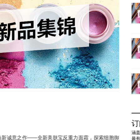
订
涵盖
焕新诚意之作——全新美肤宝反重力面霜，探索细胞御
最