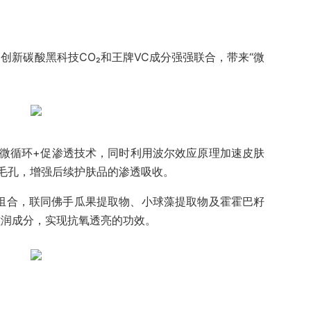
创新碳酸黑科技CO₂和王牌VC成分强强联合，带来“微
 -碳酸微循环+促渗透技术，同时利用波尔效应原理加速皮肤
毛孔，增强后续护肤品的渗透吸收。
氧组合，联同佛手瓜果提取物、小球藻提取物及霍霍巴籽
滋润成分，实现抗氧透亮的功效。