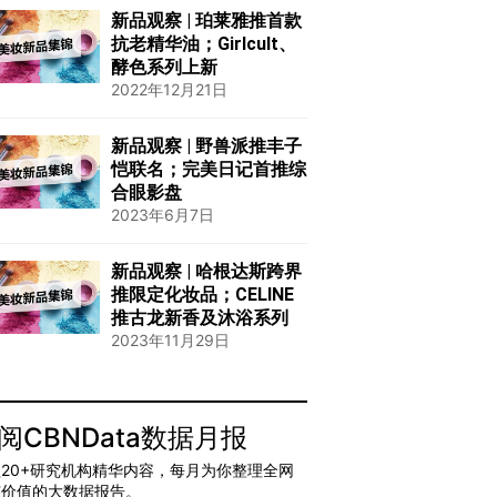
新品观察 | 珀莱雅推首款
抗老精华油；Girlcult、
酵色系列上新
2022年12月21日
新品观察 | 野兽派推丰子
恺联名；完美日记首推综
合眼影盘
2023年6月7日
新品观察 | 哈根达斯跨界
推限定化妆品；CELINE
推古龙新香及沐浴系列
2023年11月29日
阅CBNData数据月报
20+研究机构精华内容，每月为你整理全网
有价值的大数据报告。