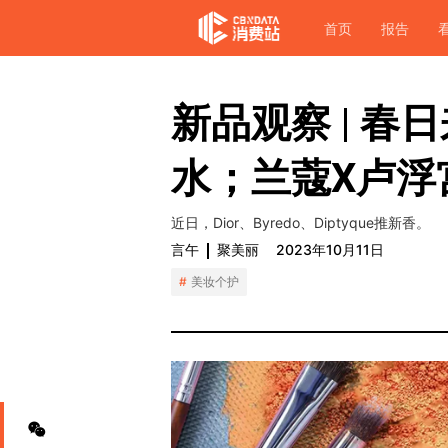
首页
报告
新品观察 | 春
水；兰蔻X卢浮
近日，Dior、Byredo、Diptyque推新香。
言午
聚美丽
2023年10月11日
美妆个护