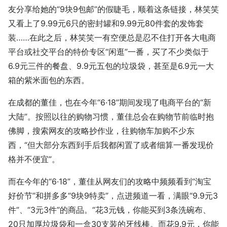
友分享给她的“9块9包邮”的假睫毛，顺着这条链接，林笑笑
又看上了9.99元6只的密封罐和9.99元80件套的发饰套
装……在此之后，林笑笑一有空便总是忍不住打开各大电商
平台或社交平台的特价专区“闲逛”一番，买了不少类似于
6.9元三件的餐盘、9.9元五包的垃圾袋，甚至是6.9元一大
箱的紫米面包的东西。
在成都的董佳，也在今年“6·18”期间发现了电商平台的“新
大陆”。按照以往的购物习惯，董佳总会在购物节前临时抱
佛脚，搜索网友的攻略抄作业，往购物车加购不少东
西，“但大部分东西到手后我都闲置了或者细算一番发现价
格并不便宜”。
而在今年的“6·18”，董佳从网友们的攻略中频频看到“淘宝
好价节”和拼多多“9块9特卖”，点进频道一看，满眼“9.9元3
件”、“3元3件”的商品。“花3元钱，你能买到3条洗碗布、
20只加厚垃圾袋和一盒30支装的牙线棒。而花9.9元，你能