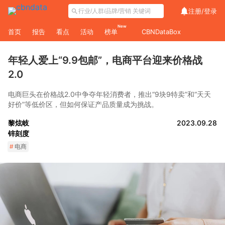
注册/
登录
New
首页
报告
看点
活动
榜单
CBNDataBox
年轻人爱上“9.9包邮”，电商平台迎来价格战
2.0
电商巨头在价格战2.0中争夺年轻消费者，推出“9块9特卖”和“天天
好价”等低价区，但如何保证产品质量成为挑战。
黎炫岐
2023.09.28
锌刻度
#
电商