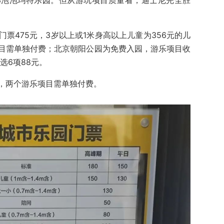
.3泡泡玛特乐园。但从游玩项目质量看，迪士尼完全胜
票475元，3岁以上或1米身高以上儿童为356元的儿
目需单独付费；北京朝阳公园为免费入园，游乐项目收
选6项88元。
，两个游乐项目需单独付费。