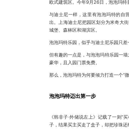
欧式建筑区。今年9月26日，泡泡玛
与迪士尼一样，这里有泡泡玛特的自营
出。上海迪士尼把园区划分为米奇大街、
城堡、森林区和湖滨区。
泡泡玛特乐园，似乎与迪士尼乐园只差
但有趣的一点是，与泡泡玛特乐园一墙
豪华，且入园门票免费。
那么，泡泡玛特为何要倾力打造一个“微
泡泡玛特迈出第一步
《韩非子·外储说左上》记载了一则“
子，结果买主买走了盒子，却把珍珠还