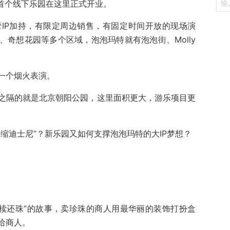
特首个线下乐园在这里正式开业。
IP加持，有限定周边销售，有固定时间开放的现场演
奇想花园等多个区域，泡泡玛特就有泡泡街、Molly
一个烟火表演。
之隔的就是北京朝阳公园，这里面积更大，游乐项目更
缩迪士尼”？新乐园又如何支撑泡泡玛特的大IP梦想？
买椟还珠”的故事，卖珍珠的商人用最华丽的装饰打扮盒
给商人。