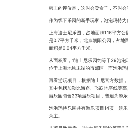
韩非的评价是，这叫会卖盒子，不叫会
作为线下乐园的新手玩家，泡泡玛特为
上海迪士尼乐园，占地面积1.16平方
是0.7平方千米；北京朝阳公园，占地
面积是0.04平方千米。
从面积看，1迪士尼乐园约等于29泡
位于上海地铁末端的市郊区，而泡泡玛
再看游玩项目，根据迪士尼官方数据，
其中包括加勒比海盗、飞跃地平线等高
游乐园包含23项游乐项目，普遍为游乐
泡泡玛特乐园共有游乐项目14项，娱
为主。