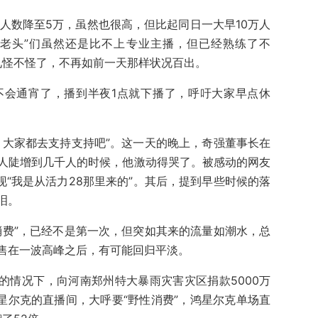
实时人数降至5万，虽然也很高，但比起同日一大早10万人
小老头”们虽然还是比不上专业主播，但已经熟练了不
”见怪不怪了，不再如前一天那样状况百出。
不会通宵了，播到半夜1点就下播了，呼吁大家早点休
，大家都去支持支持吧”。这一天的晚上，奇强董事长在
0人陡增到几千人的时候，他激动得哭了。被感动的网友
现“我是从活力28那里来的”。其后，提到早些时候的落
泪。
消费”，已经不是第一次，但突如其来的流量如潮水，总
售在一波高峰之后，有可能回归平淡。
损的情况下，向河南郑州特大暴雨灾害灾区捐款5000万
星尔克的直播间，大呼要“野性消费”，鸿星尔克单场直