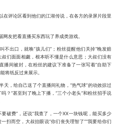
以在评论区看到他们的江湖传说，在各方的录屏片段里
届网友把看直播买东西玩了养成类游戏。
叫不出口，就唤“孩儿们”；粉丝提醒他们关掉“晚发赔
大叔们面面相觑，根本听不懂是什么意思；大叔们没有
、直播间被封，在粉丝的建议下准备了一张写着“自助下
只能将纸反过来展示。
半天，给自己送了个直播间礼物，“热气球”的动效掠过
吗？”甚至到了晚上下播，“三个小老头”和粉丝招手说
。
要破费”，还说“我查了，一个XX一块钱呢，能买多少
一扫而空，大叔抬眼说“你们丧失理智了”“我要给你们