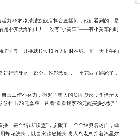
齐聚活力28衣物清洁旗舰店抖音直播间，他们看到的，是
后是朴实无华的工厂，没有“小黄车”——有小黄车的时
间”早晨一开播就超过10万人同时在线。前一天上午的
。
赶潮进行营销的一部分。谁能想到，一个花西子踉跄了，
是自己工作不努力，掀起了极大的负面舆论，李佳琦哭
纷推出79元套餐，带着“看看我家79元能买多少货”自
直播，甚至结成“联盟”，贡献了一个个经典名场面，蜂
用蜂花洗头，以自家鞋底搓头.贵人鸟老总穿着鸿星尔