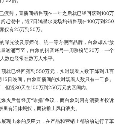
了52倍。
已疲劳，直播间销售额在一年之后就已经回落到100万
赶潮中，近7日鸿星尔克场均销售额在100万到250
额仅有25万到50万。
酸菜”的曝光波及康师傅、统一等方便面品牌，白象却以“放
流量汹涌而至，白象的抖音账号一周涨粉近30万，一个
时人数也经常在数万人水平。
额就已经回落到550万元，实时观看人数下降到几百
月15日晚间，白象直播间的实时观看人数只有一千多。
，但近30天在100万到250万元的区间内。
爆火后曾经历“诈捐”争议，而白象则因有消费者投诉
饼里有活体蚂蚁，而被推上风口浪尖。
未展现出来的反应力，在产品和营销上都纷纷进行了革