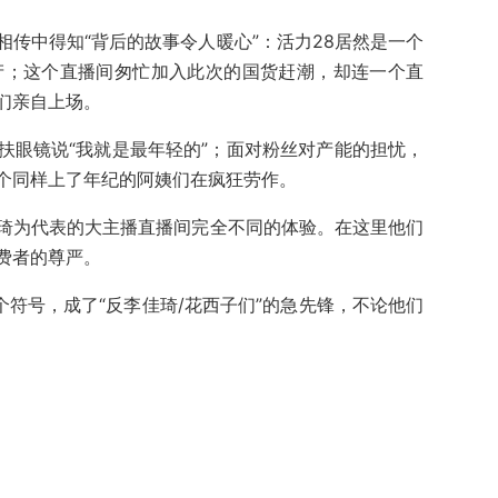
传中得知“背后的故事令人暖心”：活力28居然是一个
产；这个直播间匆忙加入此次的国货赶潮，却连一个直
们亲自上场。
扶眼镜说“我就是最年轻的”；面对粉丝对产能的担忧，
个同样上了年纪的阿姨们在疯狂劳作。
琦为代表的大主播直播间完全不同的体验。在这里他们
费者的尊严。
个符号，成了“反李佳琦/花西子们”的急先锋，不论他们