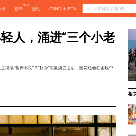
NEW
看点
榜单
活动
CBNDataBOX
轻人，涌进“三个小老
是继续“营养不良”？“反骨”流量淡去之后，国货还会在困境中
相