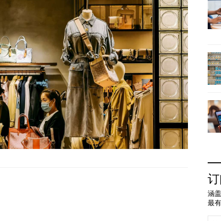
订
涵盖
最