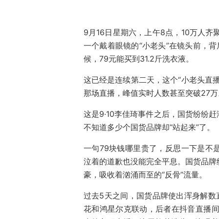
9月16日星期六，上午8点，10万人
一个戴着眼镜的“小老头”在镜头前，背
候，79元能买到31.2斤洗衣液。
这已经是连续第二天，这个“小老头直播
那场直播，峰值实时人数甚至突破27万
这是9·10李佳琦事件之后，国货纷纷
不知道多少个国货品牌却“站起来”了。
一句79块钱哪里贵了，反思一下是不
泣着的道歉也没能完全平息。国货品牌纷
豪，吸收着汹涌而至的“反骨”流量。
过去5天之间，国货品牌使出浑身解数
花和鸿星尔克联动，后者在抖音直播间