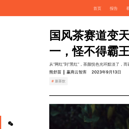
首页
报告
国风茶赛道变
一，怪不得霸
从“网红”到“黑红”，茶颜悦色光环黯淡了，
熊舒苗
赢商云智库
2023年9月13日
新茶饮