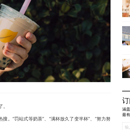
订
了。
涵盖
最
热搜。“罚站式等奶茶”、“满杯放久了变半杯”、“努力努