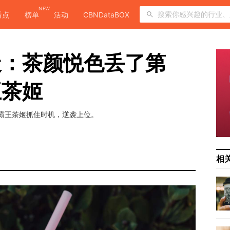
NEW
看点
榜单
活动
CBNDataBOX
天：茶颜悦色丢了第
王茶姬
而霸王茶姬抓住时机，逆袭上位。
相