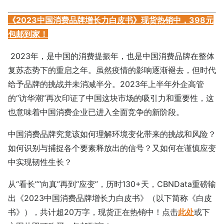
《2023中国消费品牌增长力白皮书》现货热销中，398元
包邮到家！
2023年，是中国的消费提振年，也是中国消费品牌在整体
复苏态势下的重启之年。虽然疫情的影响逐渐褪去，但时代
给予品牌的挑战并未消减半分。2023年上半年外企高管
的“访华潮”再次印证了中国这块市场的吸引力和重要性，这
也意味着中国消费企业已进入全面竞争的新阶段。
中国消费品牌究竟该如何理解环境变化带来的挑战和风险？
如何识别与捕捉各个要素释放出的信号？又如何在谨慎应变
中实现韧性生长？
从“看长”“向真”再到“应变”，历时130+天，CBNData重磅输
出《2023中国消费品牌增长力白皮书》（以下简称《白皮
书》），共计超20万字，现货正在热销中！点击
此处
或下