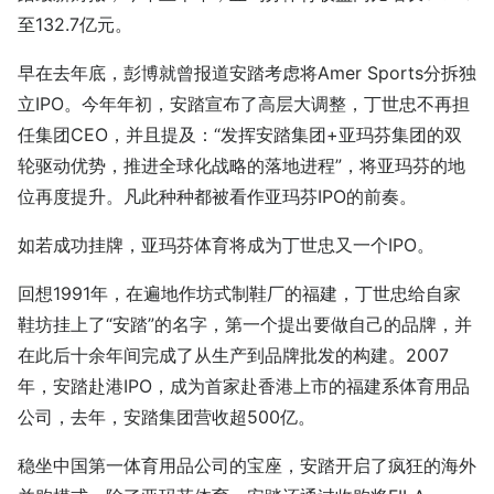
至132.7亿元。
早在去年底，彭博就曾报道安踏考虑将Amer Sports分拆独
立IPO。今年年初，安踏宣布了高层大调整，丁世忠不再担
任集团CEO，并且提及：“发挥安踏集团+亚玛芬集团的双
轮驱动优势，推进全球化战略的落地进程”，将亚玛芬的地
位再度提升。凡此种种都被看作亚玛芬IPO的前奏。
如若成功挂牌，亚玛芬体育将成为丁世忠又一个IPO。
回想1991年，在遍地作坊式制鞋厂的福建，丁世忠给自家
鞋坊挂上了“安踏”的名字，第一个提出要做自己的品牌，并
在此后十余年间完成了从生产到品牌批发的构建。2007
年，安踏赴港IPO，成为首家赴香港上市的福建系体育用品
公司，去年，安踏集团营收超500亿。
稳坐中国第一体育用品公司的宝座，安踏开启了疯狂的海外