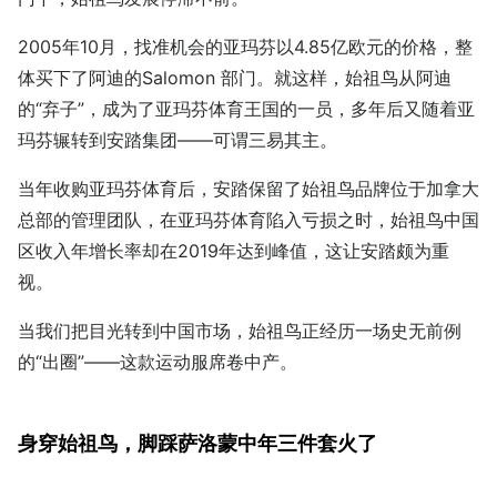
2005年10月，找准机会的亚玛芬以4.85亿欧元的价格，整
体买下了阿迪的Salomon 部门。就这样，始祖鸟从阿迪
的“弃子”，成为了亚玛芬体育王国的一员，多年后又随着亚
玛芬辗转到安踏集团——可谓三易其主。
当年收购亚玛芬体育后，安踏保留了始祖鸟品牌位于加拿大
总部的管理团队，在亚玛芬体育陷入亏损之时，始祖鸟中国
区收入年增长率却在2019年达到峰值，这让安踏颇为重
视。
当我们把目光转到中国市场，始祖鸟正经历一场史无前例
的“出圈”——这款运动服席卷中产。
身穿始祖鸟，脚踩萨洛蒙中年三件套火了