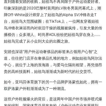
直到随着安踏的收购，始祖鸟不再局限于户外运动爱好者。
印象深刻的是2020巴黎时装周的LV秋冬男装闭幕式上，潮
牌Off-White设计师穿上了始祖鸟的Alpha SV冲锋衣走T
台，始祖鸟大范围破圈；在TikTok上，一位网友穿着始祖
鸟冲锋衣淋浴而内衬依旧干燥的视频被疯传，引发大量的传
播模仿；众多潮人、时尚界KOL纷纷把始祖鸟穿在身上……
始祖鸟完成了从小众到大众的出圈之旅。
安踏也深谙“用户外运动奢侈品的标签来占领用户心智”之
道，往往把门店开在奢侈品扎堆的地方，例如始祖鸟阿尔法
中心，就位于上海的淮海路，与爱马仕隔街相望，再凭借昂
贵的高科技面料，始祖鸟渐渐成为新时代的社交货币。
如今，亚玛芬体育旗下的另一个品牌萨洛蒙也如此，拥有一
双萨洛蒙户外鞋渐渐成为了一种潮流。
这些户外鞋服爆火的背后，是这两年中国户外市场井喷式爆
发的缩影。国家体育总局发布的《户外运动产业发展规划