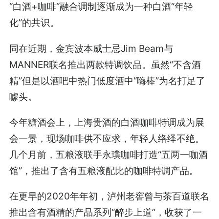
“白酒+咖啡“融合调制逐渐成为一种白酒“年轻
化”的共识。
同在近期，金宾波本威士忌Jim Beam与
MANNER联名推出两款特调饮品。虽然“不含酒
精”但是以酒吧中热门低度酒中“嗨棒”为名打足了
噱头。
今年糖酒会上，上海贵酒的白酒咖啡特调成为展
会一景，现场咖啡供不应求，年轻人络绎不绝。
几个月前，五粮液联手永璞咖啡打造“五两一咖酒
馆”，推出了含有五粮液配比的咖啡特调产品。
在更早的2020年年初，泸州老窖曾与茶百道联名
推出含有酒精的产品系列“醉步上道”，收获了一