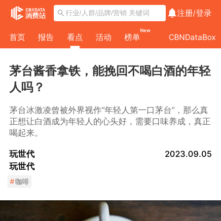
注册/
登录
New
首页
报告
看点
活动
榜单
CBNDataBox
茅台酱香拿铁，能挽回不喝白酒的年轻
人吗？
茅台冰激凌曾被外界视作“年轻人第一口茅台”，那么真
正想让白酒成为年轻人的心头好，需要口味养成，真正
喝起来。
玩世代
2023.09.05
玩世代
#
咖啡