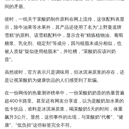
间的矛盾。
彼时，一纸关于茉酸奶制作原料在网上流传，这张配料表显
示，除牛油果等水果外，其产品还使用了名为“上野曼道牌
雪糕”的原料。该雪糕配料中，显示含有“精炼植物油、葡萄
糖浆、乳化剂、稳定剂”等成分，因与植脂末成分相似，也
被人质疑“疑似使用植脂末”，并吐槽，“茉酸奶应该叫奶
昔”。
虽然彼时，官方表示只是调味用，但冰淇淋原浆的存在，还
是让视茉酸奶为健康饮品的人们感受到了欺骗。
在一份网传的热量测评榜单中，一份茉酸奶奶昔的热量普遍
超400卡路里。甚至还有网友分享道，以为是酸奶加水果的
低卡饮品，谁料是冰淇淋原浆，喝茉酸奶5天的时间，体重
飙升3公斤。显然，这些事件的出现，与茉酸奶“代餐”、“健
康”、“低负担”这些标签完全不符。