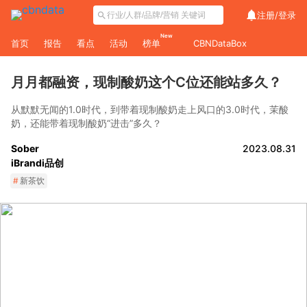
注册/
登录
New
首页
报告
看点
活动
榜单
CBNDataBox
月月都融资，现制酸奶这个C位还能站多久？
从默默无闻的1.0时代，到带着现制酸奶走上风口的3.0时代，茉酸
奶，还能带着现制酸奶“进击”多久？
Sober
2023.08.31
iBrandi品创
#
新茶饮