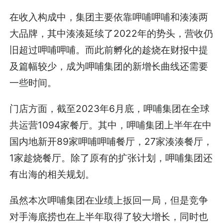
在收入构成中，集团主要依靠呷哺呷哺和湊湊两
大品牌，其中湊湊延续了2022年的势头，营收仍
旧超过呷哺呷哺。而此前孵化的趁烧在财报中提
及篇幅较少，成为呷哺集团的新增长曲线还需要
一些时间。
门店方面，截至2023年6月底，呷哺集团在全球
共运营1094家餐厅。其中，呷哺集团上半年在中
国内地新开89家呷哺呷哺餐厅，27家湊湊餐厅，
1家趁烧餐厅。除了原有的扩张计划，呷哺集团还
有出海的相关规划。
虽然本次呷哺集团在业绩上扳回一局，但是竞争
对手海底捞也在上半年取得了较大增长，同时也