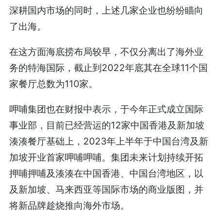
深耕国内市场的同时，上述几家企业也纷纷瞄向
了出海。
在这方面海底捞布局较早，不仅分离出了海外业
务的特海国际，截止到2022年底其在全球11个国
家餐厅总数为110家。
呷哺集团也在财报中表示，于今年正式成立国际
事业部，目前已经营运的12家中国香港及新加坡
湊湊餐厅基础上，2023年上半年于中国台湾及新
加坡开业首家呷哺呷哺。集团未来计划持续开拓
押哺押哺及湊湊在中国香港、中国台湾地区，以
及新加坡、马来西亚等国际市场的商业版图，并
将新品牌趁烧推向海外市场。