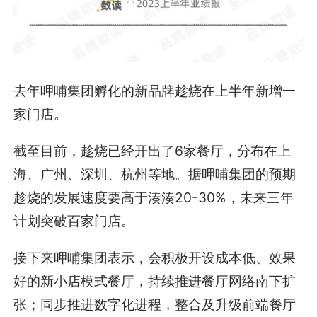
去年呷哺集团孵化的新品牌趁烧在上半年新增一
家门店。
截至目前，趁烧已经开出了6家餐厅，分布在上
海、广州、深圳、杭州等地。据呷哺集团的预期
趁烧的发展速度要高于湊湊20-30%，未来三年
计划突破百家门店。
接下来呷哺集团表示，会积极开设成本低、效果
好的新小店模式餐厅，持续推进餐厅网络南下扩
张；同步推进数字化进程，整合及升级前端餐厅