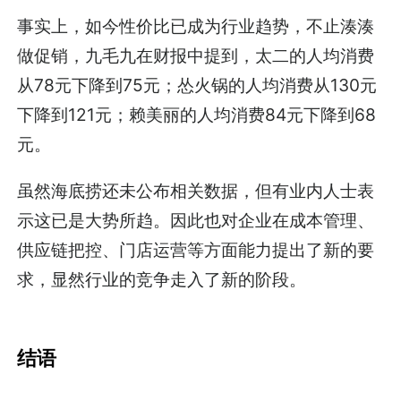
事实上，如今性价比已成为行业趋势，不止湊湊
做促销，九毛九在财报中提到，太二的人均消费
从78元下降到75元；怂火锅的人均消费从130元
下降到121元；赖美丽的人均消费84元下降到68
元。
虽然海底捞还未公布相关数据，但有业内人士表
示这已是大势所趋。因此也对企业在成本管理、
供应链把控、门店运营等方面能力提出了新的要
求，显然行业的竞争走入了新的阶段。
结语