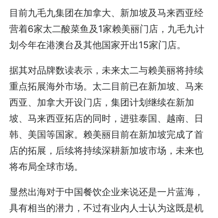
目前九毛九集团在加拿大、新加坡及马来西亚经
营着6家太二酸菜鱼及1家赖美丽门店，九毛九计
划今年在港澳台及其他国家开出15家门店。
据其对品牌数读表示，未来太二与赖美丽将持续
重点拓展海外市场。太二目前已在新加坡、马来
西亚、加拿大开设门店，集团计划继续在新加
坡、马来西亚拓店的同时，进驻泰国、越南、日
韩、美国等国家。赖美丽目前在新加坡完成了首
店的拓展，后续将持续深耕新加坡市场，未来也
将布局全球市场。
显然出海对于中国餐饮企业来说还是一片蓝海，
具有相当的潜力，不过有业内人士认为这既是机