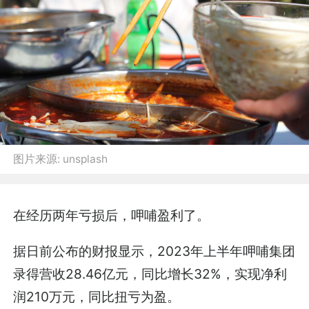
图片来源:
unsplash
在经历两年亏损后，呷哺盈利了。
据日前公布的财报显示，2023年上半年呷哺集团
录得营收28.46亿元，同比增长32%，实现净利
润210万元，同比扭亏为盈。