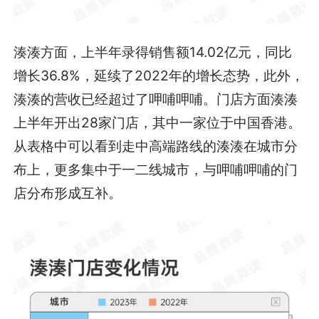
湊湊方面，上半年录得销售额14.02亿元，同比
增长36.8%，延续了2022年的增长态势，此外，
湊湊的营收已经超过了呷哺呷哺。门店方面湊湊
上半年开出28家门店，其中一家位于中国香港。
从表格中可以看到走中高端路线的湊湊在城市分
布上，更多集中于一二线城市，与呷哺呷哺的门
店分布形成互补。