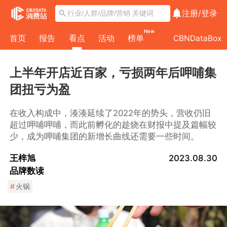
注册/
登录
New
首页
报告
看点
活动
榜单
CBNDataBox
上半年开店近百家，亏损两年后呷哺集
团扭亏为盈
在收入构成中，湊湊延续了2022年的势头，营收仍旧
超过呷哺呷哺，而此前孵化的趁烧在财报中提及篇幅较
少，成为呷哺集团的新增长曲线还需要一些时间。
王梓旭
2023.08.30
品牌数读
#
火锅