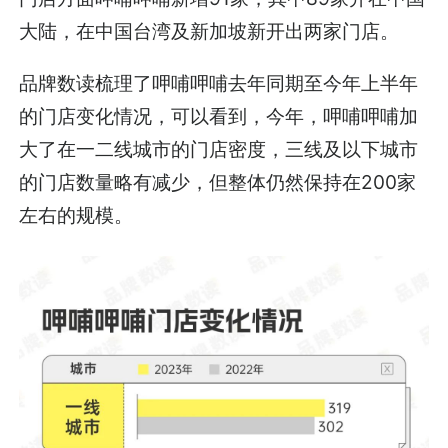
大陆，在中国台湾及新加坡新开出两家门店。
品牌数读梳理了呷哺呷哺去年同期至今年上半年
的门店变化情况，可以看到，今年，呷哺呷哺加
大了在一二线城市的门店密度，三线及以下城市
的门店数量略有减少，但整体仍然保持在200家
左右的规模。