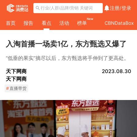
注册/
登录
New
首页
报告
看点
活动
榜单
CBNDataBox
入淘首播一场卖1亿，东方甄选又爆了
“低垂的果实”摘尽以后，东方甄选将手伸到了更高处。
天下网商
2023.08.30
天下网商
#
直播带货