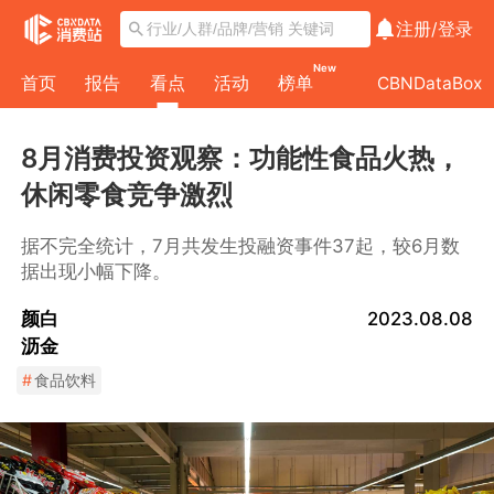
注册/
登录
New
首页
报告
看点
活动
榜单
CBNDataBox
8月消费投资观察：功能性食品火热，
休闲零食竞争激烈
据不完全统计，7月共发生投融资事件37起，较6月数
据出现小幅下降。
颜白
2023.08.08
沥金
#
食品饮料