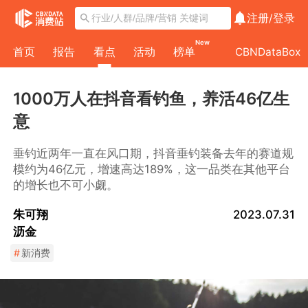
注册/
登录
New
首页
报告
看点
活动
榜单
CBNDataBox
1000万人在抖音看钓鱼，养活46亿生
意
垂钓近两年一直在风口期，抖音垂钓装备去年的赛道规
模约为46亿元，增速高达189%，这一品类在其他平台
的增长也不可小觑。
朱可翔
2023.07.31
沥金
#
新消费