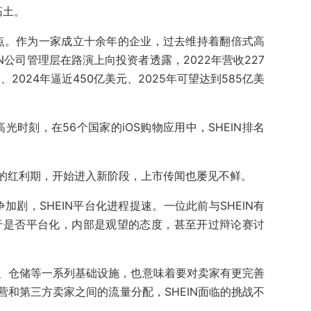
拓土。
转折点。作为一家成立十余年的企业，过去维持着翻倍式高
IN公司管理层在路演上向投资者透露，2022年营收227
、2024年逼近450亿美元、2025年可望达到585亿美
高光时刻，在56个国家的iOS购物应用中，SHEIN排名
。
长的红利期，开始进入新阶段，上市传闻也屡见不鲜。
加剧，SHEIN平台化进程提速。一位此前与SHEIN有
对于是否平台化，内部是观望的态度，甚至开过辩论赛讨
流、仓储等一系列基础设施，也意味着要对卖家有更完善
和第三方卖家之间的流量分配，SHEIN面临的挑战不