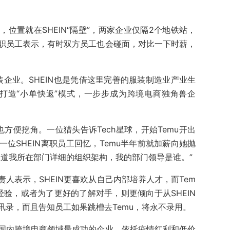
室，位置就在SHEIN“隔壁”，两家企业仅隔2个地铁站，
离职员工表示，有时双方员工也会碰面，对比一下时薪，
装企业。SHEIN也是凭借这里完善的服装制造业产业生
，打造“小单快返”模式，一步步成为跨境电商独角兽企
也方便挖角。一位猎头告诉Tech星球，开始Temu开出
一位SHEIN离职员工回忆，Temu半年前就加薪向她抛
知道我所在部门详细的组织架构，我的部门领导是谁。”
人表示，SHEIN更喜欢从自己内部培养人才，而Tem
营经验，或者为了更好的了解对手，则更倾向于从SHEIN
通讯录，而且告知员工如果跳槽去Temu，将永不录用。
是国内跨境电商领域最成功的企业，依托疫情红利和低价