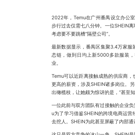
2022年，Temu在广州番禺设立办公
步行过去仅需七八分钟。一位SHEIN
考虑要不要跳槽“隔壁公司”。
最新数据显示，番禺区集聚3.4万家服
态链，做到日均上新5000多款服装
业。
Temu可以近距离接触成熟的供应商，
更高的薪资，涉及SHEIN诸多岗位。另
出橄榄枝，让她颇为惊讶的是，“甚至
一位此前与双方团队有过接触的企业负责
u为了学习借鉴SHEIN的跨境电商运
去挖人。SHEIN为此甚至屏蔽了内部
这只是双方竞争的冰山一角。SHEIN