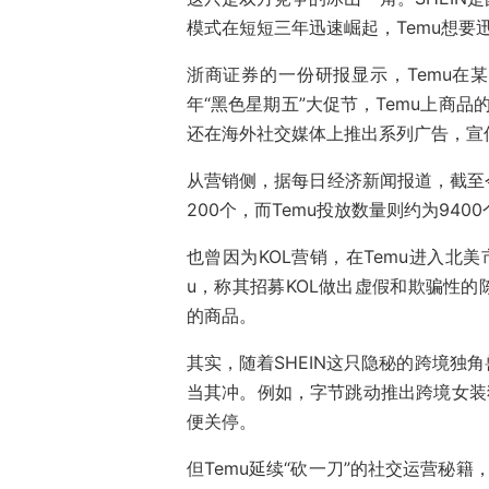
模式在短短三年迅速崛起，Temu想要
浙商证券的一份研报显示，Temu在某些
年“黑色星期五”大促节，Temu上商品
还在海外社交媒体上推出系列广告，宣传
从营销侧，据每日经济新闻报道，截至今年
200个，而Temu投放数量则约为940
也曾因为KOL营销，在Temu进入北美
u，称其招募KOL做出虚假和欺骗性的
的商品。
其实，随着SHEIN这只隐秘的跨境独
当其冲。例如，字节跳动推出跨境女装独
便关停。
但Temu延续“砍一刀”的社交运营秘