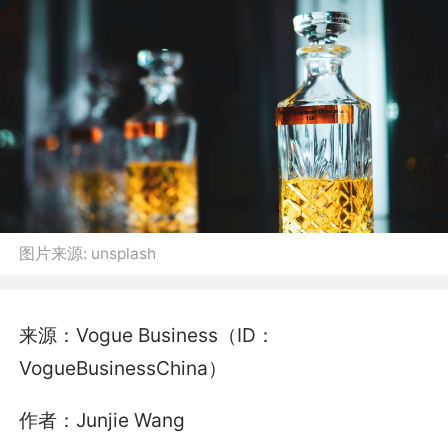
图片来源:
unsplash
来源：Vogue Business（ID：
VogueBusinessChina）
作者：Junjie Wang