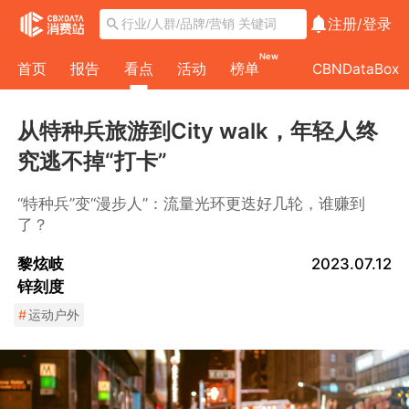
注册/
登录
New
首页
报告
看点
活动
榜单
CBNDataBox
从特种兵旅游到City walk，年轻人终
究逃不掉“打卡”
“特种兵”变“漫步人”：流量光环更迭好几轮，谁赚到
了？
黎炫岐
2023.07.12
锌刻度
#
运动户外