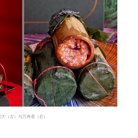
老大（左）与万寿斋（右）