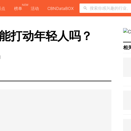
NEW
看点
榜单
活动
CBNDataBOX
就能打动年轻人吗？
相
日