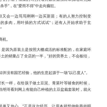
杀手”，在“爱而不得”中走向癫狂。
但又会一边骂骂咧咧一边买新苗；有的人努力控制变
事的多肉，用叶插的方式试试”；还有人开始求助于玄
”
商机。
，是因为原装土是按照大棚成活的标准配的，在家庭环
养土的销量占了全店的一半，“好的营养土，不会板结，
却并没有园艺经验，他的生意起源于一场“以己度人”。
有家长一样，在给孩子做土豆泥、青菜叶等辅食的时候，
当明哥看到网上有能自己种植的土豆盆栽套装时，就火
简单又放心。”正是这次经历，让原本就想做电商的明