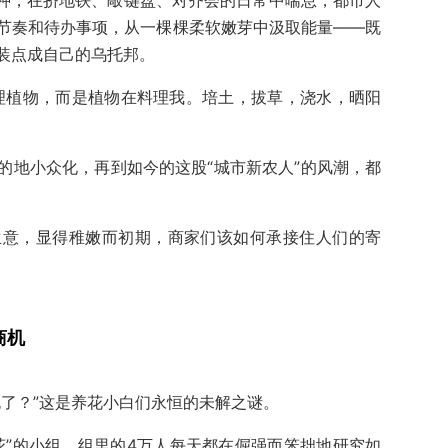
节奏和待办事项，从一棵棵柔软嫩芽中汲取能量——既
装点成自己的乌托邦。
理植物，而是植物在料理我。培土，拔草，浇水，晒阳
的地小众化，再到如今的这股“城市新农人”的风潮，都
生意，显得稚嫩而初期，商家们该如何承接住人们的寄
商机
死了？”这是养花小白们永恒的未解之谜。
花”的小组，组里的4万人每天都在倔强而笨拙地研究如