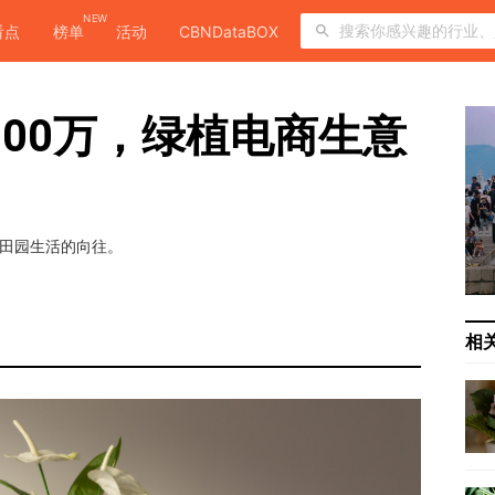
NEW
看点
榜单
活动
CBNDataBOX
000万，绿植电商生意
对田园生活的向往。
相