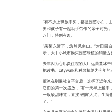
“有不少上班族来买，都是园艺小白，
要和孩子有一起动手劳作的亲子时光，有
八门，特别有趣。
“采菊东篱下，悠然见南山。”对田园
示，大中小城市购买园艺绿植的销量占比
去年因为心肌炎住院的大厂运营董冰告
把读书、citywalk和种绿植纳为今
董冰在刷遍社交平台后，选择了近年来
它们的第一次盛放，“有一天早上起来
一股酸甜味道，直接‘破防’大哭。生
了。”
在每月每平200块的钢筋水泥丛林里