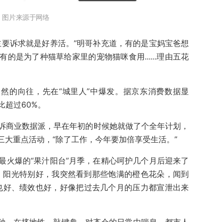
图片来源于网络
主要诉求就是好养活。”明哥补充道，有的是宝妈宝爸想
的是为了种猫草给家里的宠物猫咪食用......理由五花
自然的向往，先在“城里人”中爆发。据京东消费数据显
超过60%。
诉商业数据派，早在年初的时候她就做了个全年计划，
年的三大重点活动，“除了工作，今年要加倍享受生活。”
最火爆的“果汁阳台”月季，在精心呵护几个月后迎来了
，阳光特别好，我突然看到那些饱满的橙色花朵，闻到
病也好、绩效也好，好像把过去几个月的压力都宣泄出来
播种，在挤地铁、敲键盘、对齐会的日常中喘息，都市人