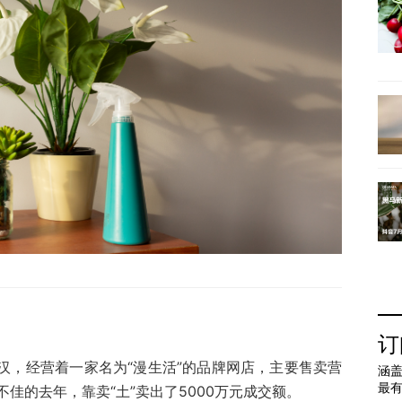
订
汉，经营着一家名为“漫生活”的品牌网店，主要售卖营
涵盖
最
佳的去年，靠卖“土”卖出了5000万元成交额。