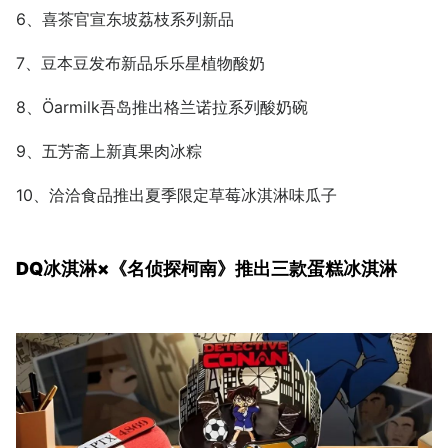
6、喜茶官宣东坡荔枝系列新品
7、豆本豆发布新品乐乐星植物酸奶
8、Öarmilk吾岛推出格兰诺拉系列酸奶碗
9、五芳斋上新真果肉冰粽
10、洽洽食品推出夏季限定草莓冰淇淋味瓜子
DQ冰淇淋×《名侦探柯南》推出三款蛋糕冰淇淋