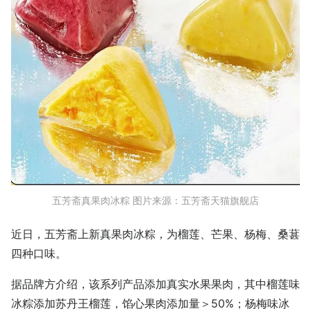
五芳斋真果肉冰粽 图片来源：五芳斋天猫旗舰店
近日，五芳斋上新真果肉冰粽，为榴莲、芒果、杨梅、桑葚
四种口味。
据品牌方介绍，该系列产品添加真实水果果肉，其中榴莲味
冰粽添加苏丹王榴莲，馅心果肉添加量＞50%；杨梅味冰