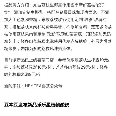
据品牌方介绍，东坡荔枝生椰露使用当季新鲜荔枝“妃子
笑”，添加定制生椰乳，搭配马蹄爆爆珠和现煮西米，不添
加人工色素和香精；东坡荔枝玫影使用定制“玫影”玫瑰红
茶，搭配荔枝果肉和马蹄爆爆珠，不添加香精；芝芝多肉荔
枝使用荔枝果肉和定制“玫影”玫瑰红茶茶底，顶部添加无奶
精芝士；轻多肉荔枝糯米滋使用代糖赤藓糖醇，外层为慢蒸
糯米皮，内部为多肉荔枝风味奶油馅。
目前该新品已上线喜茶门店，参考价东坡荔枝生椰露19元/
杯，东坡荔枝玫影18元/杯，芝芝多肉荔枝29元/杯，轻多
肉荔枝糯米滋9元/个
新闻来源：HEYTEA喜茶公众号
豆本豆发布新品乐乐星植物酸奶