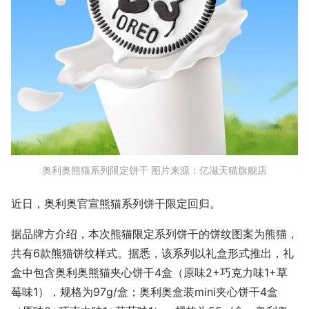
奥利奥熊猫系列限定饼干 图片来源：亿滋天猫旗舰店
近日，奥利奥官宣熊猫系列饼干限定回归。
据品牌方介绍，本次熊猫限定系列饼干的饼纹图案为熊猫，
共有6款熊猫饼纹样式。据悉，该系列以礼盒形式推出，礼
盒中包含奥利奥熊猫夹心饼干4盒（原味2+巧克力味1+草
莓味1），规格为97g/盒；奥利奥盒装mini夹心饼干4盒