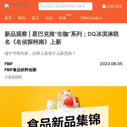
注册/
登录
New
首页
报告
看点
活动
榜单
CBNDataBox
新品观察 | 星巴克推“生咖”系列；DQ冰淇淋联
名《名侦探柯南》上新
端午节将到来，品牌上新有什么新思路？
FBIF
2023.06.05
FBIF食品饮料创新
#
食品饮料