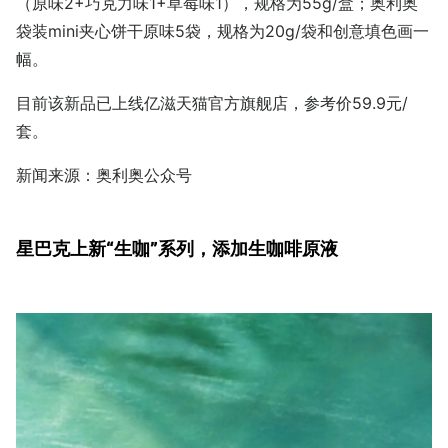
（原味2+巧克力味1+草莓味1），规格为55g/盒；奥利奥
袋装mini夹心饼干原味5袋，规格为20g/袋和创意填色画一
幅。
目前该新品已上线亿滋天猫官方旗舰店，参考价59.9元/
套。
新闻来源：奥利奥公众号
星巴克上新“生咖”系列，添加生咖啡原液