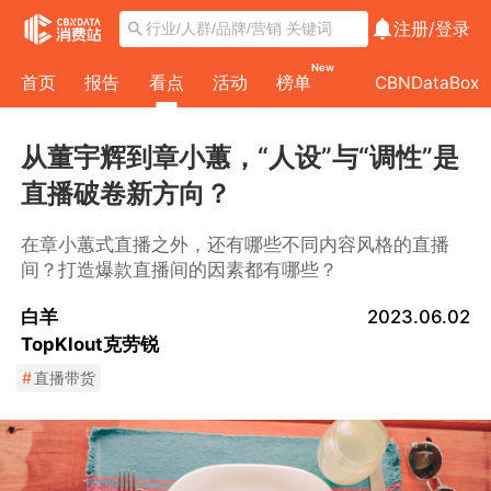
注册/
登录
New
首页
报告
看点
活动
榜单
CBNDataBox
从董宇辉到章小蕙，“人设”与“调性”是
直播破卷新方向？
在章小蕙式直播之外，还有哪些不同内容风格的直播
间？打造爆款直播间的因素都有哪些？
白羊
2023.06.02
TopKlout克劳锐
#
直播带货