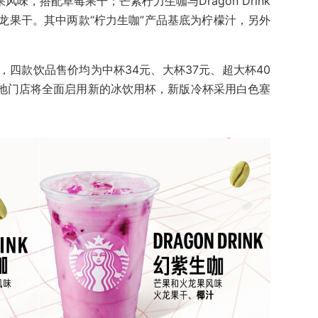
伊果风味，搭配草莓果干；芒紫柠力生咖与Dragon Drink
龙果干。其中两款“柠力生咖”产品基底为柠檬汁，另外
。
四款饮品售价均为中杯34元、大杯37元、超大杯40
内地门店将全面启用新的冰饮用杯，新版冷杯采用白色塞