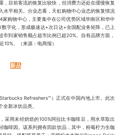
露，目前客流的恢复比较快，但消费力还处在缓慢恢复
入水平相关。分业态看，天虹购物中心业态的恢复情况
-4家购物中心，主要集中在公司优势区域华南区和华中
市数字化，形成极速达+次日达+全国配业务矩阵，已上
超市到家销售额占超市比例已超20%。自有品牌方面，
比近10%。（来源：电商报）
新品
rbucks Refreshers™）正式在中国内地上市。此次
个全新冰饮品类。
，采用未经烘焙的100%阿拉比卡咖啡豆，用水萃取出
轻咖啡因。该系列拥有四款饮品，其中，粉莓柠力生咖