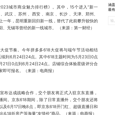
涵盖
023城市商业魅力排行榜》。其中，15个进入“新一
最
 、武汉 、苏州 、西安 、南京 、长沙 、天津、郑州、
上一年，昆明重新回归新一线，替代了此前攀升较快的
阳、无锡等曾经的新一线城市。 （来源：第一财经）
8大促节奏。今年拼多多618大促将与端午节活动相结
续到6月24日24点。其中618主题时间为5月23日0点
月21日0点到6月24日24点。店铺综合体验星级评分合
家即可报名。（来源：电商报）
友”宣布达成战略合作，交个朋友将正式入驻京东直播，
播间。京东618期间，除了日常直播外，交个朋友还将
以及6月17日晚8点，即京东618开门红、超级直播日和
6.18折房产等海量“友情价”商品。（来源：电商报）