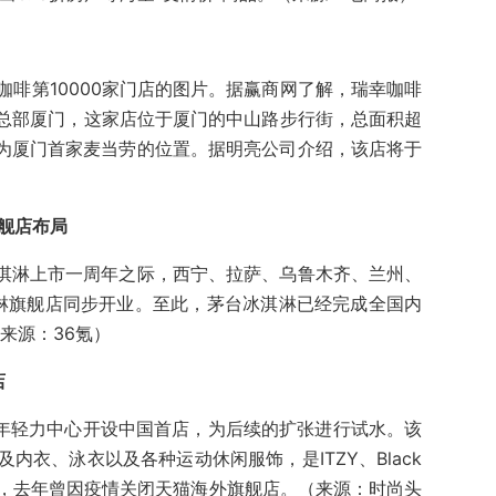
啡第10000家门店的图片。据赢商网了解，瑞幸咖啡
于总部厦门，这家店位于厦门的中山路步行街，总面积超
原为厦门首家麦当劳的位置。据明亮公司介绍，该店将于
舰店布局
冰淇淋上市一周年之际，西宁、拉萨、乌鲁木齐、兰州、
淋旗舰店同步开业。至此，茅台冰淇淋已经完成全国内
来源：36氪）
店
X淮海年轻力中心开设中国首店，为后续的扩张进行试水。该
内衣、泳衣以及各种运动休闲服饰，是ITZY、Black
饰，去年曾因疫情关闭天猫海外旗舰店。（来源：时尚头