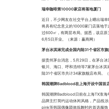
瑞幸咖啡第10000家店将落地厦门
近日，不少网友在社交平台上晒出瑞幸咖
将具有纪念意义的10000家门店落地
过600㎡，有两层布局。据悉，该店
6月5日开业。（来源：赢商网）
茅台冰淇淋完成全国内陆31个省区市旗
据贵州茅台消息，5月29日，在茅台
银川、海口、呼和浩特等7家茅台冰淇
陆31个省区市共计34家旗舰店布局。（
韩国潮牌Badblood在上海开设中国首
韩国潮牌Badblood日前在上海T
品牌主打简约运动休闲风格，产品线涉及
pink等韩国偶像团体练舞时的首选服