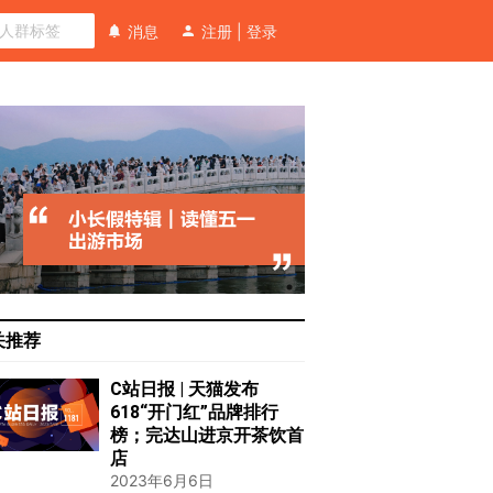
消息
注册
|
登录
关推荐
C站日报 | 天猫发布
618“开门红”品牌排行
榜；完达山进京开茶饮首
店
2023年6月6日