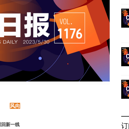
风向
订
重回新一线