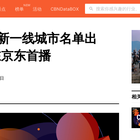
NEW
看点
榜单
活动
CBNDataBOX
023新一线城市名单出
在京东首播
0日
相