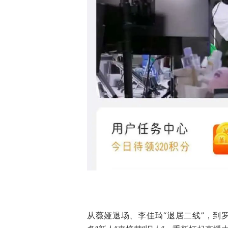
从薇娅退场、李佳琦“退居二线”，到罗