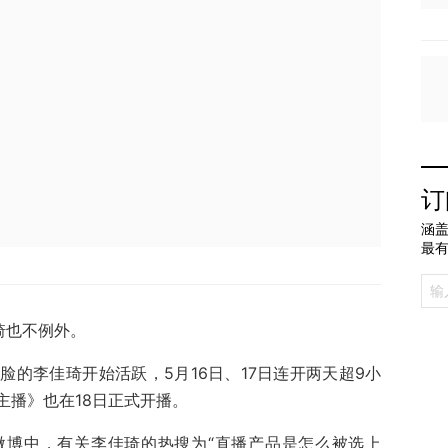
订
涵盖
最
琦也不例外。
的李佳琦开始活跃，5月16日、17日连开两天超9小
主播》也在18日正式开播。
微博中，有关李佳琦的热搜为“直播产品是怎么被选上