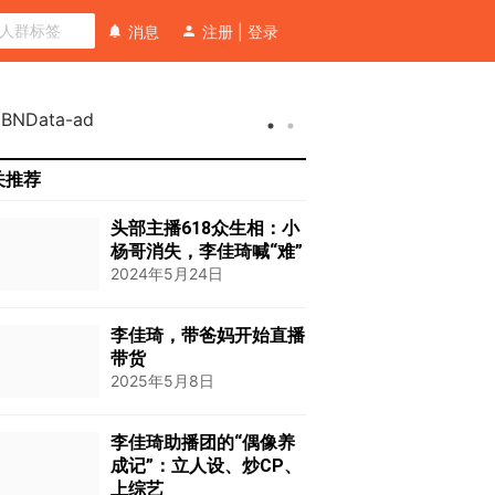
消息
注册
|
登录
关推荐
头部主播618众生相：小
杨哥消失，李佳琦喊“难”
2024年5月24日
李佳琦，带爸妈开始直播
带货
2025年5月8日
李佳琦助播团的“偶像养
成记”：立人设、炒CP、
上综艺