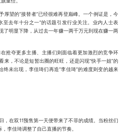
大旗重任。
予厚望的“接替者”已经很难再登巅峰。一个例证是，今
水至去年十分之一”的话题引发行业关注。业内人士表
现了明显下降，从过去一年赚一两千万元到现在赚一两
们在抢夺更多主播、主播们则面临着更加激烈的竞争环
看来，不论是短暂出圈的旺旺，还是闪现“快手一姐”的
始终未出现，李佳琦们再造“李佳琦”的难度则变的越来
调回归，在双11预售第一天便带来了不菲的成绩。当粉丝们
之际，李佳琦调整了自己直播的节奏。