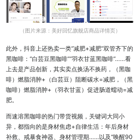
（图片来源：美好回忆旗舰店商品详情页）
此外，抖音上还热卖一类“减肥+减肥”双管齐下的
黑咖啡：“白芸豆黑咖啡”“羽衣甘蓝黑咖啡”……看
上去是产品创新，其实卖点换汤不换药，（黑咖
啡）燃脂消肿+（白芸豆）阻断碳水=减肥，（黑
咖啡）燃脂消肿+（羽衣甘蓝）促进肠道蠕动=减
肥。
而速溶黑咖啡的热门带货视频，关键词大同小
异，都指向的是身材焦虑+自律生活：年后身材
补救、戒暴食神器、身材管理期……以及“唤醒90