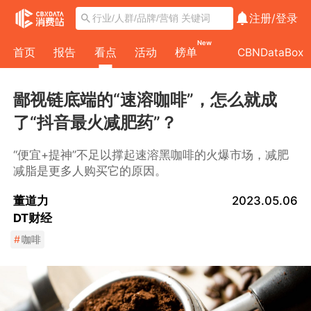
注册/
登录
New
首页
报告
看点
活动
榜单
CBNDataBox
鄙视链底端的“速溶咖啡”，怎么就成
了“抖音最火减肥药”？
“便宜+提神”不足以撑起速溶黑咖啡的火爆市场，减肥
减脂是更多人购买它的原因。
董道力
2023.05.06
DT财经
#
咖啡