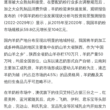
逐渐被大众熟知和接受。在婴配奶粉行业多次调整规范后，
加之大众乳制品消费升级，羊奶粉迎来快速发展。观研报告
发布的《中国羊奶粉行业发展现状分析与投资前景预测报告
(2022-2029年)》显示，从2015年至2020年，我国羊奶粉
市场规模从59.8亿元增长至104亿元。
国内羊奶产地分布呈现出明显的地域特征。我国将羊奶加工
成多种商品的地区主要集中在奶山羊大省陕西。作为“中国
奶山羊之乡”，陕西全省奶山羊存栏170万只，羊奶产量50
万吨，均居全国首位。山东以液态奶形式自产自销，云南则
主要加工成乳饼。羊奶市场形成以婴幼儿羊奶粉为主，液态
羊奶为辅（约占总市场的4.5%）的品类格局，羊奶酪及其
他衍生食品几乎可忽略不计。
在羊奶粉市场中，澳优旗下的佳贝艾特已占据三分之一，红
星美羚、蓝河紧随其后。此外，飞鹤、伊利、君乐宝等头部
乳企，完达山、和氏乳业、宜品乳业等区域乳企均开始发力