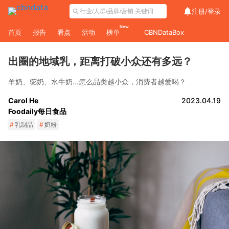
注册/
登录
New
首页
报告
看点
活动
榜单
CBNDataBox
出圈的地域乳，距离打破小众还有多远？
羊奶、驼奶、水牛奶...怎么品类越小众，消费者越爱喝？
Carol He
2023.04.19
Foodaily每日食品
#
乳制品
#
奶粉