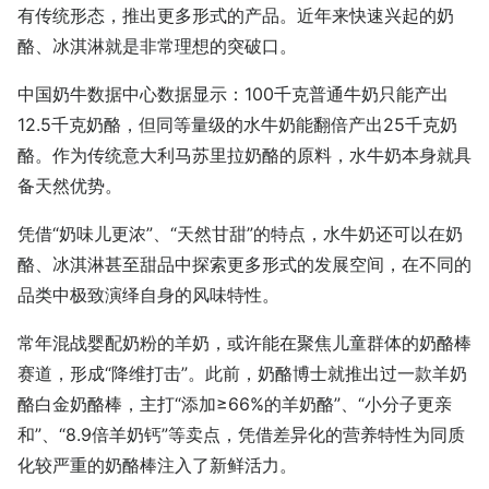
有传统形态，推出更多形式的产品。近年来快速兴起的奶
酪、冰淇淋就是非常理想的突破口。
中国奶牛数据中心数据显示：100千克普通牛奶只能产出
12.5千克奶酪，但同等量级的水牛奶能翻倍产出25千克奶
酪。作为传统意大利马苏里拉奶酪的原料，水牛奶本身就具
备天然优势。
凭借“奶味儿更浓”、“天然甘甜”的特点，水牛奶还可以在奶
酪、冰淇淋甚至甜品中探索更多形式的发展空间，在不同的
品类中极致演绎自身的风味特性。
常年混战婴配奶粉的羊奶，或许能在聚焦儿童群体的奶酪棒
赛道，形成“降维打击”。此前，奶酪博士就推出过一款羊奶
酪白金奶酪棒，主打“添加≥66%的羊奶酪”、“小分子更亲
和”、“8.9倍羊奶钙”等卖点，凭借差异化的营养特性为同质
化较严重的奶酪棒注入了新鲜活力。