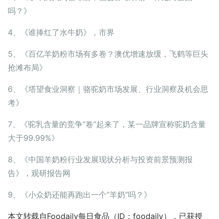
吗？》
4、《谁捧红了水牛奶》，市界
5、《百亿羊奶粉市场有多卷？澳优增速放缓，飞鹤等巨头
抢滩布局》
6、《塔望食业洞察｜骆驼奶市场发展、行业洞察及机会思
考》
7、《驼乳含量的竞争“卷”起来了，某一品牌宣称驼奶含量
大于99.99%》
8、《中国羊奶粉行业发展现状分析与投资前景预测报
告》，观研报告网
9、《小众奶还能再跑出一个“羊奶”吗？》
本文转载自
Foodaily每日食品
（ID：foodaily），已获授