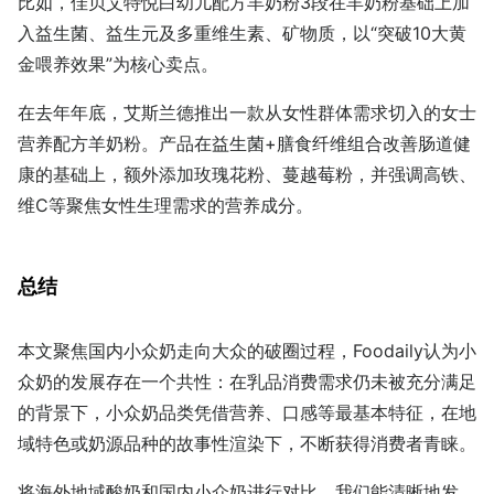
比如，佳贝艾特悦白幼儿配方羊奶粉3段在羊奶粉基础上加
入益生菌、益生元及多重维生素、矿物质，以“突破10大黄
金喂养效果”为核心卖点。
在去年年底，艾斯兰德推出一款从女性群体需求切入的女士
营养配方羊奶粉。产品在益生菌+膳食纤维组合改善肠道健
康的基础上，额外添加玫瑰花粉、蔓越莓粉，并强调高铁、
维C等聚焦女性生理需求的营养成分。
总结
本文聚焦国内小众奶走向大众的破圈过程，Foodaily认为小
众奶的发展存在一个共性：在乳品消费需求仍未被充分满足
的背景下，小众奶品类凭借营养、口感等最基本特征，在地
域特色或奶源品种的故事性渲染下，不断获得消费者青睐。
将海外地域酸奶和国内小众奶进行对比，我们能清晰地发