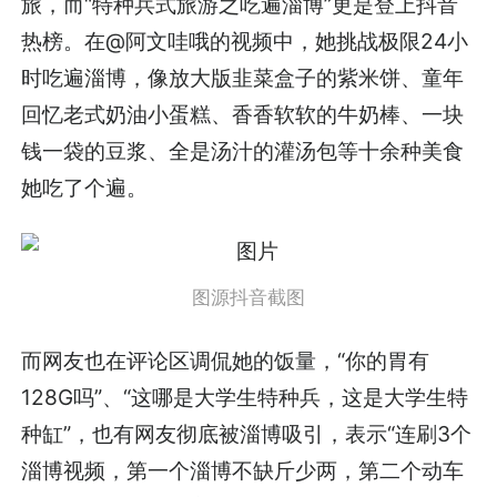
旅，而“特种兵式旅游之吃遍淄博”更是登上抖音
热榜。在@阿文哇哦的视频中，她挑战极限24小
时吃遍淄博，像放大版韭菜盒子的紫米饼、童年
回忆老式奶油小蛋糕、香香软软的牛奶棒、一块
钱一袋的豆浆、全是汤汁的灌汤包等十余种美食
她吃了个遍。
图源抖音截图
而网友也在评论区调侃她的饭量，“你的胃有
128G吗”、“这哪是大学生特种兵，这是大学生特
种缸”，也有网友彻底被淄博吸引，表示“连刷3个
淄博视频，第一个淄博不缺斤少两，第二个动车