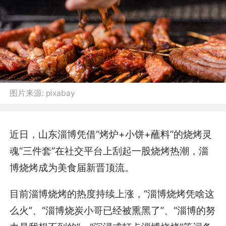
图片来源:
pixabay
近日，山东淄博凭借“烤炉+小饼+蘸料”的烧烤灵
魂“三件套”在社交平台上刮起一股烧烤热潮，淄
博烧烤成为美食届新晋顶流。
目前淄博烧烤的热度持续上涨，“淄博烧烤凭啥这
么火”、“淄博烧炭小哥已经被熏黑了”、“淄博的努