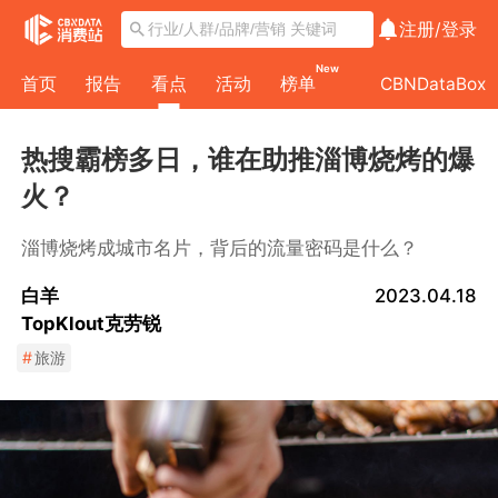
注册/
登录
New
首页
报告
看点
活动
榜单
CBNDataBox
热搜霸榜多日，谁在助推淄博烧烤的爆
火？
淄博烧烤成城市名片，背后的流量密码是什么？
白羊
2023.04.18
TopKlout克劳锐
#
旅游