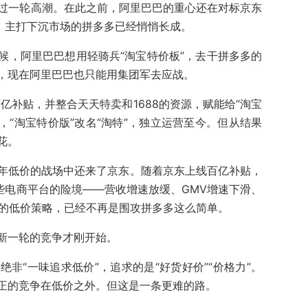
掀起过一轮高潮。在此之前，阿里巴巴的重心还在对标京东
来，主打下沉市场的拼多多已经悄悄长成。
候，阿里巴巴想用轻骑兵“淘宝特价板”，去干拼多多的
，现在阿里巴巴也只能用集团军去应战。
百亿补贴，并整合天天特卖和1688的资源，赋能给“淘宝
年，“淘宝特价版”改名“淘特”，独立运营至今。但从结果
花。
年低价的战场中还来了京东。随着京东上线百亿补贴，
些电商平台的险境——营收增速放缓、GMV增速下滑、
年的低价策略，已经不再是围攻拼多多这么简单。
新一轮的竞争才刚开始。
非“一味追求低价”，追求的是“好货好价”“价格力”。
正的竞争在低价之外。但这是一条更难的路。