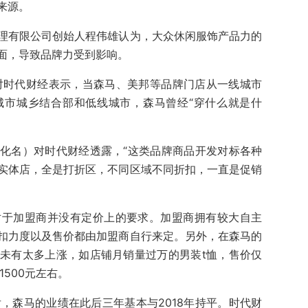
来源。
理有限公司创始人程伟雄认为，大众休闲服饰产品力的
面，导致品牌力受到影响。
对时代财经表示，当森马、美邦等品牌门店从一线城市
城市城乡结合部和低线城市，森马曾经“穿什么就是什
化名）对时代财经透露，“这类品牌商品开发对标各种
实体店，全是打折区，不同区域不同折扣，一直是促销
对于加盟商并没有定价上的要求。加盟商拥有较大自主
扣力度以及售价都由加盟商自行来定。另外，在森马的
未有太多上涨，如店铺月销量过万的男装t恤，售价仅
500元左右。
峰后，森马的业绩在此后三年基本与2018年持平。时代财