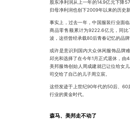
股东净利润从上一年的14.9亿元下降5
归母净利润也创下2009年以来的历史
事实上，过去一年，中国服装行业面临
商品零售额累计为9222.6亿元，同
波，这些曾经承载80后青春记忆的品
或许是意识到国内大众休闲服饰品牌难回
邱光和选择了在今年1月正式退休，由4
美邦服饰创始人周成建就已让位给女儿
司交给了自己的儿子周立宸。
这些发迹于上世纪90年代的50后、6
行业的黄金时代。
森马、美邦走不动了