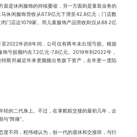
方面是休闲服饰的持续萎缩，另一方面则是童装业务的
森马休闲服饰营收从67.9亿元下滑至42.8亿元；门店数
关闭门店达1079家。而儿童服饰产品营收则仅从88.2亿
年至2022年的8年间，公司仅有两年未出现亏损。根据
亏损额约在7.2亿元-7.8亿元。2019年到2022年，
美特斯邦威近年来更频频出售旗下资产，去年更一度陷
年轻的二代身上。不过，在掌舵权交接的最初几年，企
与“阵痛”。
态度不同，程伟雄认为，创一代的退休和交接班，与行