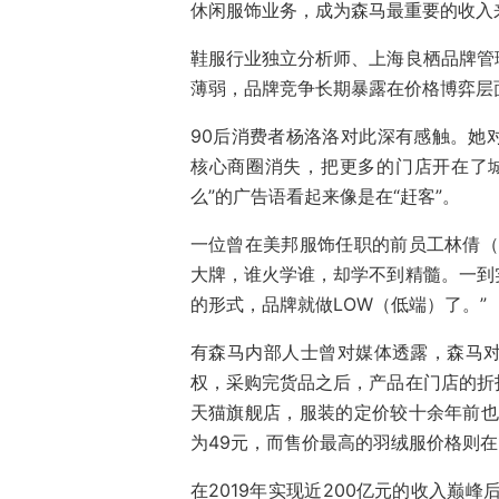
休闲服饰业务，成为森马最重要的收入
鞋服行业独立分析师、上海良栖品牌管
薄弱，品牌竞争长期暴露在价格博弈层
90后消费者杨洛洛对此深有感触。她
核心商圈消失，把更多的门店开在了
么”的广告语看起来像是在“赶客”。
一位曾在美邦服饰任职的前员工林倩（
大牌，谁火学谁，却学不到精髓。一到
的形式，品牌就做LOW（低端）了。”
有森马内部人士曾对媒体透露，森马
权，采购完货品之后，产品在门店的折
天猫旗舰店，服装的定价较十余年前也
为49元，而售价最高的羽绒服价格则在1
在2019年实现近200亿元的收入巅