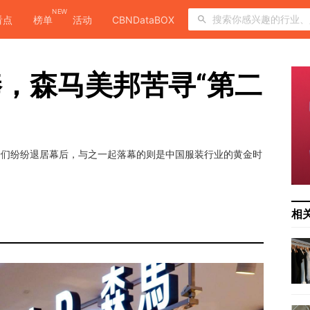
NEW
看点
榜单
活动
CBNDataBOX
，森马美邦苦寻“第二
大佬们纷纷退居幕后，与之一起落幕的则是中国服装行业的黄金时
相