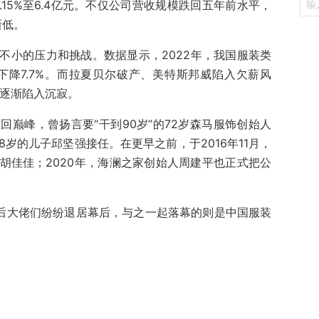
7.15%至6.4亿元。不仅公司营收规模跌回五年前水平，
新低。
不小的压力和挑战。数据显示，2022年，我国服装类
比下降7.7%。而拉夏贝尔破产、美特斯邦威陷入欠薪风
牌逐渐陷入沉寂。
巅峰，曾扬言要“干到90岁”的72岁森马服饰创始人
8岁的儿子邱坚强接任。在更早之前，于2016年11月，
胡佳佳；2020年，海澜之家创始人周建平也正式把公
0后大佬们纷纷退居幕后，与之一起落幕的则是中国服装