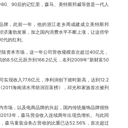
不少80、90后的记忆里，森马、美特斯邦威等曾是一代人
马品牌，此前一年，他的浙江老乡周成建成立美特斯邦
经济蓬勃发展，加之国内消费水平不断上涨，让这些学
时代的红利。
登陆资本市场，这一年公司营收规模首次超过40亿元，
8.5亿元跃升到166.2亿元，名列2009年“新财富50
实现收入77.6亿元，净利润创下彼时新高，达到12.2
的《2011海南清水湾胡润百富榜》，邱光和家族首次被列
内市场，以及电商品牌的兴起，国内传统服饰品牌很快
和2013年，森马营业收入连续两年出现负增长。与此同
年，森马童装业务占营收的比重已达52.56%，首次超过