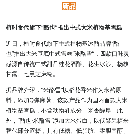
新品
植时食代旗下“酪也”推出中式大米植物基雪糕
近日，植时食代旗下中式植物基冰酪品牌“酪
也”推出大米基底中式雪糕“米酪雪”，四款口味灵
感源自传统中式甜品桂花酒酿、花生冰沙、杨枝
甘露、七黑芝麻糊。
据品牌介绍，“米酪雪”以稻花香米作为米酪原
料，添加Q弹麻薯。该款产品作为国内首款大米
植物基雪糕，不含动物乳成分，米香醇厚。此
外，“酪也·米酪雪”添加大米蛋白，以低聚果糖来
替代部分蔗糖，具有低糖、低脂肪、零胆固醇、