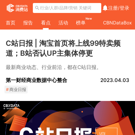
注册/
登录
New
首页
报告
看点
活动
榜单
CBNDataBox
C站日报 | 淘宝首页将上线99特卖频
道；B站否认UP主集体停更
最新商业动态、行业前沿，都在C站日报。
第一财经商业数据中心整合
2023.04.03
#
商业日报