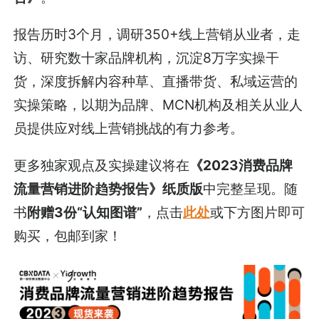
报告历时3个月，调研350+线上营销从业者，走
访、研究数十家品牌机构，沉淀8万字实操干
货，深度拆解内容种草、直播带货、私域运营的
实操策略，以期为品牌、MCN机构及相关从业人
员提供应对线上营销挑战的有力参考。
更多独家观点及实操建议将在
《2023消费品牌
流量营销进阶趋势报告》纸质版
中完整呈现。随
书
附赠3份“认知图谱”
，点击
此处
或下方图片即可
购买，包邮到家！