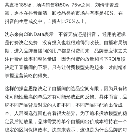
共直播185场，场均销售额50w-75w之间。刘倩菲曾透
露，逐本在抖音面清、卸妆品类的市场占有率是40%。在
抖音的生意成交中，自播占比70%以上。
沈东来向CBNData表示，不管天猫还是抖音， 通用的逻辑
是付费决定免费，没有投入也就很难得到收获。自播布局初
期，进入品牌自播间的用户都是付费而来，品牌更应该去关
注付费的效率和整体量级，因为付费的放量和当下ROI反馈
决定了直播间的下限。只有让付费模型先跑起来，才能精准
掌握运营策略的得失。
这样的操盘思路决定了自播间的选品空间有限，因为只有转
化可能性最高的单品才有可能形成正向反馈。具体而言，品
牌不同产品背后对应的人群不同，不同产品匹配的出价成
本、人群圈选范围也有着很大差异。为了追求投放模型的稳
定及后期放量，品牌需要将单个自播间出价成本维持在一个
稳定的区间保障效率。沈东来表示，这也是为什么品牌的每