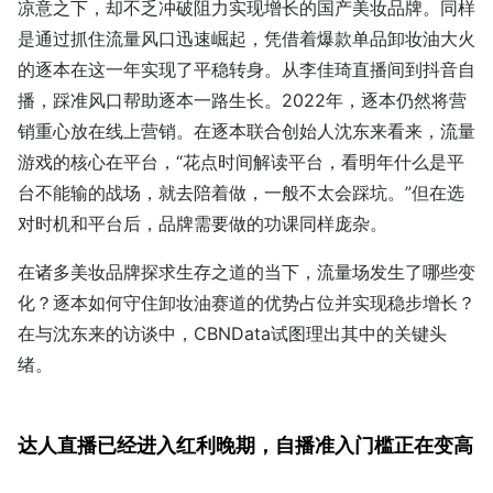
凉意之下，却不乏冲破阻力实现增长的国产美妆品牌。同样
是通过抓住流量风口迅速崛起，凭借着爆款单品卸妆油大火
的逐本在这一年实现了平稳转身。从李佳琦直播间到抖音自
播，踩准风口帮助逐本一路生长。2022年，逐本仍然将营
销重心放在线上营销。在逐本联合创始人沈东来看来，流量
游戏的核心在平台，“花点时间解读平台，看明年什么是平
台不能输的战场，就去陪着做，一般不太会踩坑。”但在选
对时机和平台后，品牌需要做的功课同样庞杂。
在诸多美妆品牌探求生存之道的当下，流量场发生了哪些变
化？逐本如何守住卸妆油赛道的优势占位并实现稳步增长？
在与沈东来的访谈中，CBNData试图理出其中的关键头
绪。
达人直播已经进入红利晚期，自播准入门槛正在变高