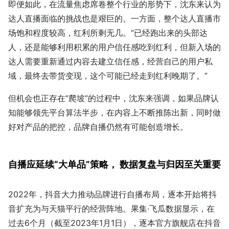
即便如此，在流量焦虑席卷整个行业的形势下，沈东来认为
达人直播面临的挑战也是艰巨的。一方面，整个达人直播市
场饱和程度较高，红利所剩无几。“已经跑出来的头部达
人，还是能够利用积累的用户信任感吃到红利，但新入场的
达人需要重新通过内容去建立信任感，经营自己的用户私
域，最终去带货变现，这个可能已经走到红利晚期了。”
但机会也正存在“爬坡”的过程中，沈东来强调，如果品牌认
知能够领先平台算法半步，在内容上不断推陈出新，同时做
好对产品的把控，品牌自播仍然有可能创造增长。
自播应延续“大单品”策略， 数据复盘与归因至关重要
2022年，抖音大力推动品牌进行自播布局，逐本开始将抖
音扩充为与天猫平行的经营阵地。果集·飞瓜数据显示，在
过去6个月（截至2023年1月1日），逐本官方旗舰店在抖音