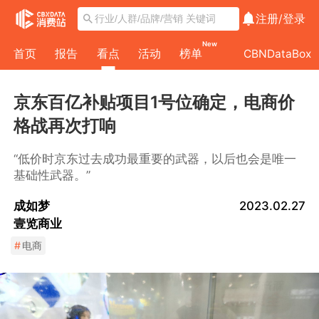
注册/
登录
New
首页
报告
看点
活动
榜单
CBNDataBox
京东百亿补贴项目1号位确定，电商价
格战再次打响
“低价时京东过去成功最重要的武器，以后也会是唯一
基础性武器。”
成如梦
2023.02.27
壹览商业
#
电商