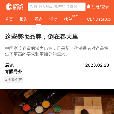
注册/
登录
New
首页
报告
看点
活动
榜单
CBNDataBox
这些美妆品牌，倒在春天里
中国彩妆赛道的潜力仍在，只是新一代消费者对产品提
出了更高的要求和更细分的需求。
辰龙
2023.02.23
青眼号外
#
美妆个护