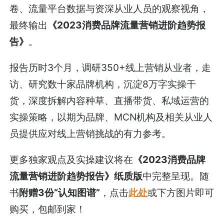
卷、流量平台数据与资深从业人员的观察视角，
最终输出
《2023消费品牌流量营销进阶趋势报
告》
。
报告历时3个月，调研350+线上营销从业者，走
访、研究数十家品牌机构，沉淀8万字实操干
货，深度拆解内容种草、直播带货、私域运营的
实操策略，以期为品牌、MCN机构及相关从业人
员提供应对线上营销挑战的有力参考。
更多独家观点及实操建议将在
《2023消费品牌
流量营销进阶趋势报告》纸质版
中完整呈现。随
书
附赠3份“认知图谱”
，点击
此处
或下方图片即可
购买，包邮到家！