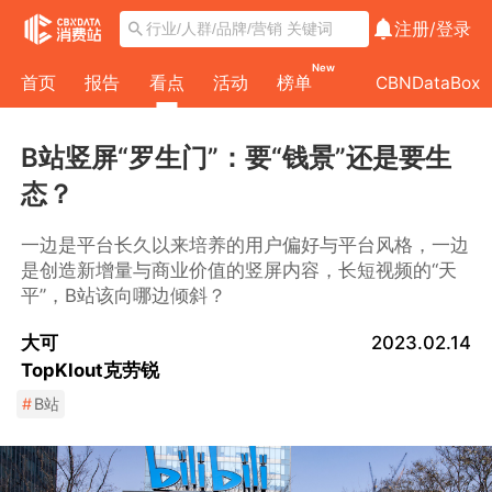
注册/
登录
New
首页
报告
看点
活动
榜单
CBNDataBox
B站竖屏“罗生门”：要“钱景”还是要生
态？
一边是平台长久以来培养的用户偏好与平台风格，一边
是创造新增量与商业价值的竖屏内容，长短视频的“天
平”，B站该向哪边倾斜？
大可
2023.02.14
TopKlout克劳锐
#
B站