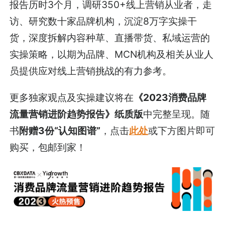
报告历时3个月，调研350+线上营销从业者，走
访、研究数十家品牌机构，沉淀8万字实操干
货，深度拆解内容种草、直播带货、私域运营的
实操策略，以期为品牌、MCN机构及相关从业人
员提供应对线上营销挑战的有力参考。
更多独家观点及实操建议将在
《2023消费品牌
流量营销进阶趋势报告》纸质版
中完整呈现。随
书
附赠3份“认知图谱”
，点击
此处
或下方图片即可
购买，包邮到家！