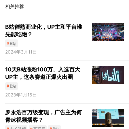
相关推荐
B站催熟商业化，UP主和平台谁
先能吃饱？
#
B站
2024年3月11日
10天B站涨粉100万、入选百大
UP主，这条赛道正爆火出圈
#
B站
2023年1月16日
罗永浩百万级变现，广告主为何
青睐视频播客？
#
中长视频
#
互联网
#
B站