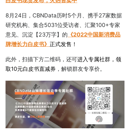
白皮书现货发布，火热售卖中
8月24日，CBNData历时5个月、携手27家数据
研究机构、集合5031位受访者、汇聚100+专家
意见、沉淀【23万字】的
《2022中国新消费品
牌增长力白皮书》
正式发售！
此外，扫描下方二维码，还可
进入专属社群，领
取10元白皮书直减券
，解锁群友专享价。