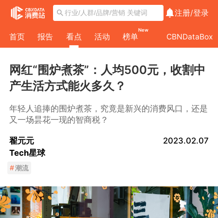
注册/
登录
New
首页
报告
看点
活动
榜单
CBNDataBox
网红“围炉煮茶”：人均500元，收割中
产生活方式能火多久？
年轻人追捧的围炉煮茶，究竟是新兴的消费风口，还是
又一场昙花一现的智商税？
翟元元
2023.02.07
Tech星球
#
潮流